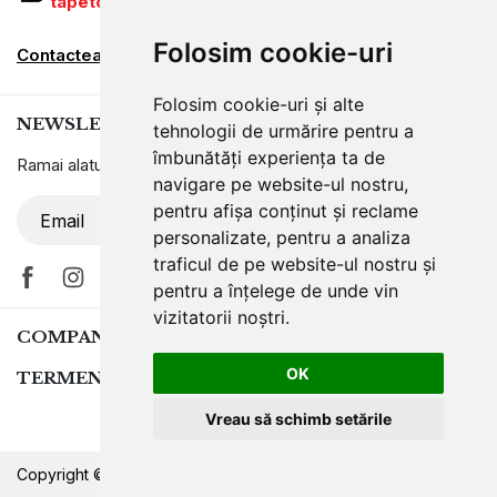
tapetcugarantie.ro
www.axelen.ro
Folosim cookie-uri
Contactează-ne
Folosim cookie-uri și alte
NEWSLETTER
tehnologii de urmărire pentru a
îmbunătăți experiența ta de
Ramai alaturi de noi pentru promotii si oferte
navigare pe website-ul nostru,
pentru afișa conținut și reclame
ABONARE
personalizate, pentru a analiza
traficul de pe website-ul nostru și
pentru a înțelege de unde vin
vizitatorii noștri.
COMPANIA
OK
TERMENI SI CONDITII
Vreau să schimb setările
Copyright © 2026 Axelen.
Creare Site Web