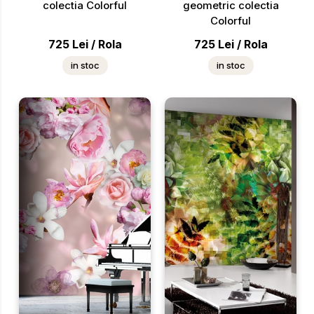
colectia Colorful
geometric colectia
Colorful
725
Lei
/
Rola
725
Lei
/
Rola
in stoc
in stoc