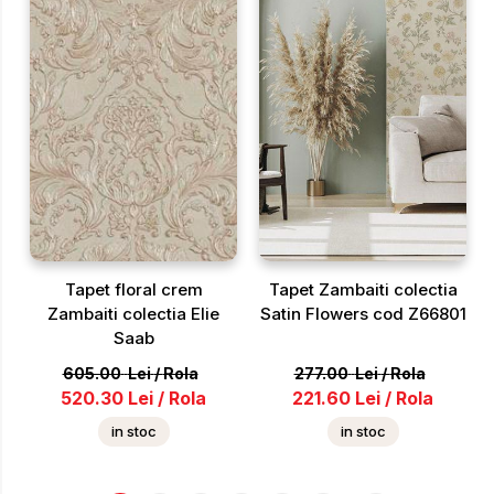
Tapet floral crem
Tapet Zambaiti colectia
Zambaiti colectia Elie
Satin Flowers cod Z66801
Saab
605.00
Lei
/
Rola
277.00
Lei
/
Rola
520.30
Lei
/
Rola
221.60
Lei
/
Rola
in stoc
in stoc