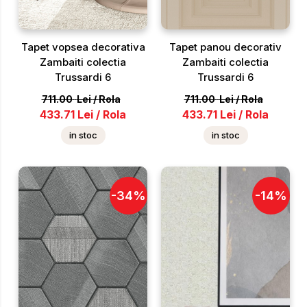
Tapet vopsea decorativa
Tapet panou decorativ
Zambaiti colectia
Zambaiti colectia
Trussardi 6
Trussardi 6
711.00
Lei
/
Rola
711.00
Lei
/
Rola
433.71
Lei
/
Rola
433.71
Lei
/
Rola
in stoc
in stoc
-
34
%
-
14
%