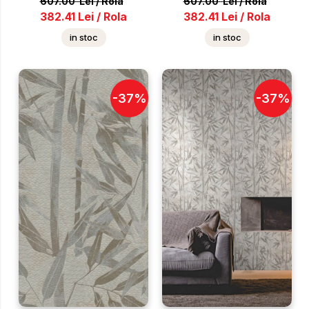
607.00
Lei
/
Rola
607.00
Lei
/
Rola
382.41
Lei
/
Rola
382.41
Lei
/
Rola
in stoc
in stoc
-
37
%
-
37
%