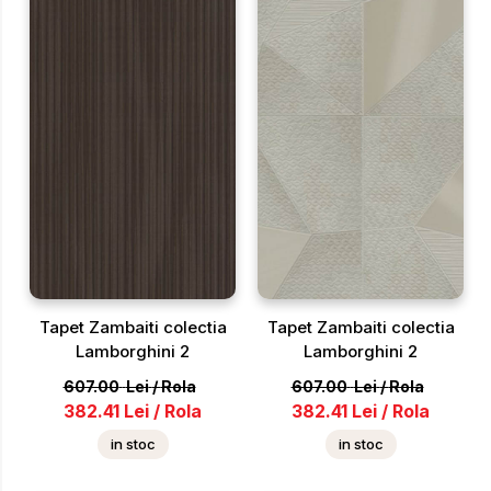
Tapet Zambaiti colectia
Tapet Zambaiti colectia
Lamborghini 2
Lamborghini 2
607.00
Lei
/
Rola
607.00
Lei
/
Rola
382.41
Lei
/
Rola
382.41
Lei
/
Rola
in stoc
in stoc