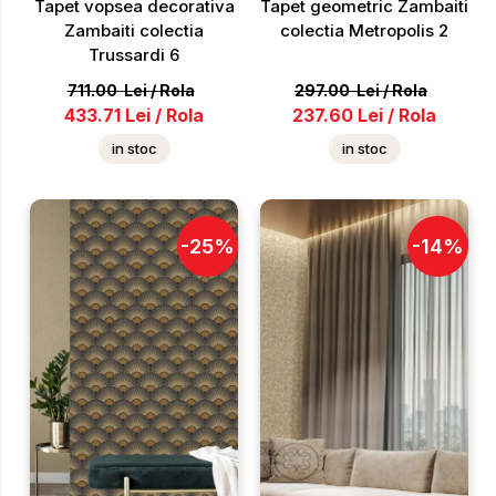
Tapet vopsea decorativa
Tapet geometric Zambaiti
Zambaiti colectia
colectia Metropolis 2
Trussardi 6
711.00
Lei
/
Rola
297.00
Lei
/
Rola
433.71
Lei
/
Rola
237.60
Lei
/
Rola
in stoc
in stoc
-
25
%
-
14
%