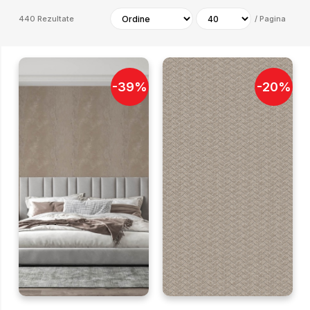
440
Rezultate
/
Pagina
-
39
%
-
20
%