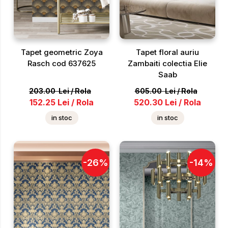
Tapet geometric Zoya
Tapet floral auriu
Rasch cod 637625
Zambaiti colectia Elie
Saab
203.00
Lei
/
Rola
605.00
Lei
/
Rola
152.25
Lei
/
Rola
520.30
Lei
/
Rola
in stoc
in stoc
-
26
%
-
14
%