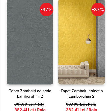
-
37
%
-
37
%
Tapet Zambaiti colectia
Tapet Zambaiti colectia
Lamborghini 2
Lamborghini 2
607.00
Lei
/
Rola
607.00
Lei
/
Rola
382.41
Lei
/
Rola
382.41
Lei
/
Rola