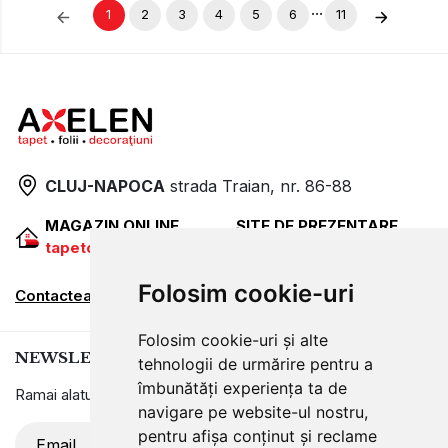
...
1
2
3
4
5
6
11
CLUJ-NAPOCA
strada
Traian, nr. 86-88
MAGAZIN ONLINE
SITE DE PREZENTARE
tapetcugarantie.ro
www.axelen.ro
Folosim cookie-uri
Contactează-ne
Folosim cookie-uri și alte
NEWSLETTER
tehnologii de urmărire pentru a
îmbunătăți experiența ta de
Ramai alaturi de noi pentru promotii si oferte
navigare pe website-ul nostru,
pentru afișa conținut și reclame
ABONARE