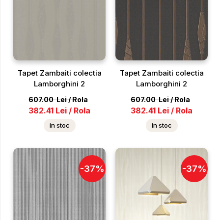
Tapet Zambaiti colectia
Tapet Zambaiti colectia
Lamborghini 2
Lamborghini 2
607.00
Lei
/
Rola
607.00
Lei
/
Rola
382.41
Lei
/
Rola
382.41
Lei
/
Rola
in stoc
in stoc
-
37
%
-
37
%