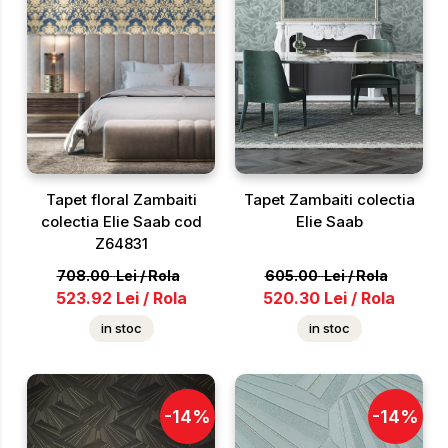
Tapet floral Zambaiti
Tapet Zambaiti colectia
colectia Elie Saab cod
Elie Saab
Z64831
708.00
Lei
/
Rola
605.00
Lei
/
Rola
523.92
Lei
/
Rola
520.30
Lei
/
Rola
in stoc
in stoc
-
14
%
-
14
%