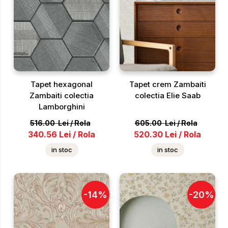
Tapet hexagonal
Tapet crem Zambaiti
Zambaiti colectia
colectia Elie Saab
Lamborghini
516.00
Lei
/
Rola
605.00
Lei
/
Rola
340.56
Lei
/
Rola
520.30
Lei
/
Rola
in stoc
in stoc
-
14
%
-
20
%