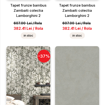
Tapet frunze bambus
Tapet frunze bambus
Zambaiti colectia
Zambaiti colectia
Lamborghini 2
Lamborghini 2
607.00
Lei
/
Rola
607.00
Lei
/
Rola
382.41
Lei
/
Rola
382.41
Lei
/
Rola
in stoc
in stoc
-
37
%