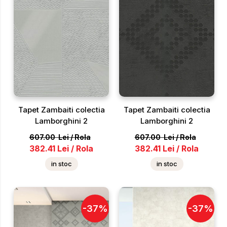
Tapet Zambaiti colectia
Tapet Zambaiti colectia
Lamborghini 2
Lamborghini 2
607.00
Lei
/
Rola
607.00
Lei
/
Rola
382.41
Lei
/
Rola
382.41
Lei
/
Rola
in stoc
in stoc
-
37
%
-
37
%