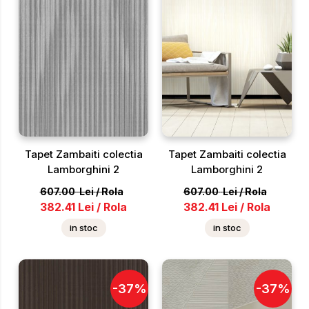
Tapet Zambaiti colectia
Tapet Zambaiti colectia
Lamborghini 2
Lamborghini 2
607.00
Lei
/
Rola
607.00
Lei
/
Rola
382.41
Lei
/
Rola
382.41
Lei
/
Rola
in stoc
in stoc
-
37
%
-
37
%