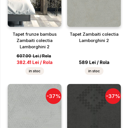
Tapet frunze bambus
Tapet Zambaiti colectia
Zambaiti colectia
Lamborghini 2
Lamborghini 2
607.00
Lei
/
Rola
382.41
Lei
/
Rola
589
Lei
/
Rola
in stoc
in stoc
-
37
%
-
37
%