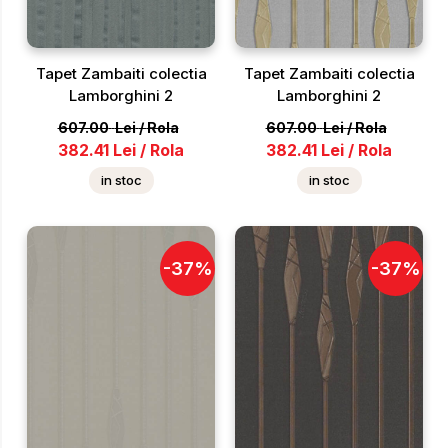
Tapet Zambaiti colectia
Tapet Zambaiti colectia
Lamborghini 2
Lamborghini 2
607.00
Lei
/
Rola
607.00
Lei
/
Rola
382.41
Lei
/
Rola
382.41
Lei
/
Rola
in stoc
in stoc
-
37
%
-
37
%