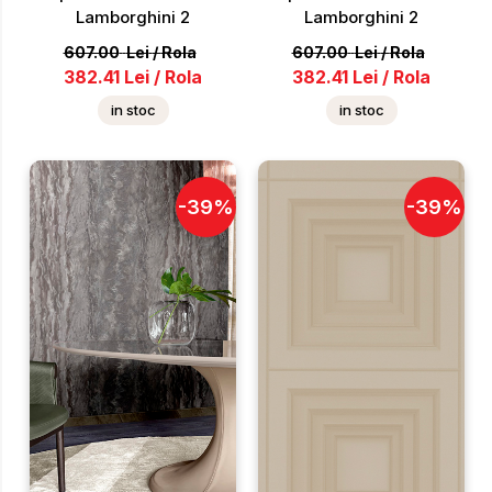
Lamborghini 2
Lamborghini 2
607.00
Lei
/
Rola
607.00
Lei
/
Rola
382.41
Lei
/
Rola
382.41
Lei
/
Rola
in stoc
in stoc
-
39
%
-
39
%