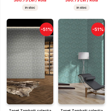
380.73
Lei
/
Rola
380.73
Lei
/
Rola
in stoc
in stoc
-
51
%
-
51
%
Tapet Zambaiti colectia
Tapet Zambaiti colectia