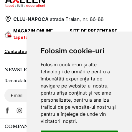
CLUJ-NAPOCA
strada
Traian, nr. 86-88
MAGAZIN ONLINE
SITE DE PREZENTARE
tapetcugarantie.ro
www.axelen.ro
Folosim cookie-uri
Contactează-ne
Folosim cookie-uri și alte
NEWSLETTER
tehnologii de urmărire pentru a
îmbunătăți experiența ta de
Ramai alaturi de noi pentru promotii si oferte
navigare pe website-ul nostru,
pentru afișa conținut și reclame
ABONARE
personalizate, pentru a analiza
traficul de pe website-ul nostru și
pentru a înțelege de unde vin
vizitatorii noștri.
COMPANIA