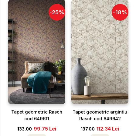
-
25
%
-
18
%
Tapet geometric Rasch
Tapet geometric argintiu
cod 649611
Rasch cod 649642
99.75
Lei
112.34
Lei
133.00
137.00