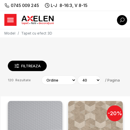
0745 009 245
L-J 8-16:3, V 8-15
Model
Tapet cu efect 3D
FILTREAZA
/
Pagina
120
Rezultate
-
20
%