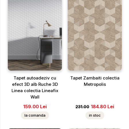
Tapet autoadeziv cu
Tapet Zambaiti colectia
efect 3D alb Ruche 3D
Metropolis
Linea colectia Lineafix
Wall
159.00
Lei
184.80
Lei
231.00
la comanda
in stoc