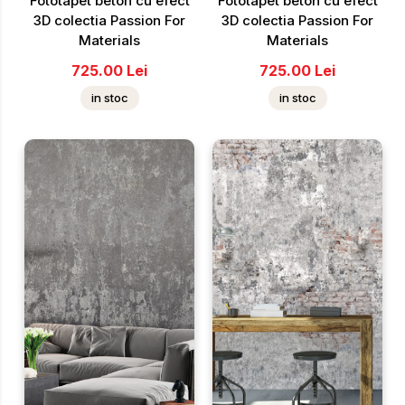
Fototapet beton cu efect
Fototapet beton cu efect
3D colectia Passion For
3D colectia Passion For
Materials
Materials
725.00
Lei
725.00
Lei
in stoc
in stoc