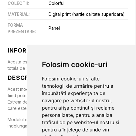
COLECTII
:
Colorful
MATERIAL
:
Digital print (hartie calitate superioara)
FORMA
Panel
PREZENTARE
:
INFORMATII SUPLIMENTARE
Acesta este un panel realizat din 4 bucati; cu dimensiunea
Folosim cookie-uri
totala de 200 x 280 cm.
DESCRIERE
Folosim cookie-uri și alte
tehnologii de urmărire pentru a
Acest model floral cu trandafiri roz va atrage toate privirile,
îmbunătăți experiența ta de
fiind potrivit atat pentru decoruri clasice cat si moderne!
navigare pe website-ul nostru,
Extrem de viu si de realist, transpune natura in incaperea in
pentru afișa conținut și reclame
care este montat.
personalizate, pentru a analiza
Modelul este lavabil, se monteaza usor si rezista timp
traficul de pe website-ul nostru și
indelungat.
pentru a înțelege de unde vin