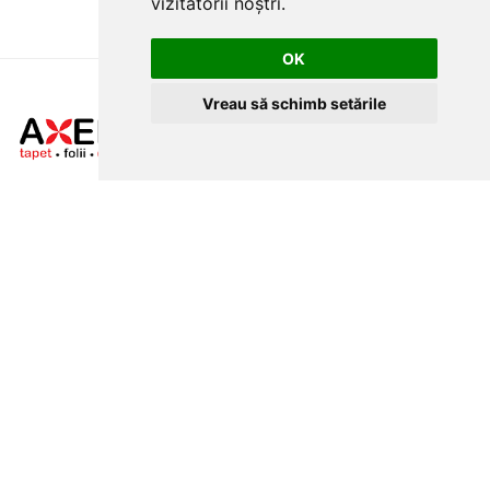
vizitatorii noștri.
OK
Vreau să schimb setările
CLUJ-NAPOCA
strada
Traian, nr. 86-88
MAGAZIN ONLINE
SITE DE PREZENTARE
tapetcugarantie.ro
www.axelen.ro
Contactează-ne
NEWSLETTER
Ramai alaturi de noi pentru promotii si oferte
ABONARE