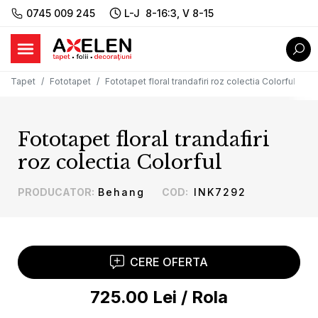
0745 009 245
L-J 8-16:3, V 8-15
Tapet
Fototapet
Fototapet floral trandafiri roz colectia Colorful
Fototapet floral trandafiri
roz colectia Colorful
PRODUCATOR
:
Behang
COD
:
INK7292
CERE OFERTA
725.00
Lei
/
Rola