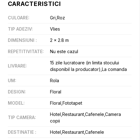
CARACTERISTICI
CULOARE
:
Gri,Roz
TIP ADEZIV
:
Vlies
DIMENSIUNI
:
2 x 2.8 m
REPETITIVITATE
:
Nu este cazul
15 zile lucratoare (in limita stocului
LIVRARE
:
disponibil la producator),La comanda
UM
:
Rola
DESIGN
:
Floral
MODEL
:
Floral,Fototapet
Hotel,Restaurant,Cafenele,Camera
TIP CAMERA
:
copii
DESTINATIE
:
Hotel,Restaurant,Cafenele