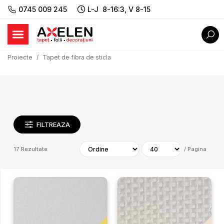
0745 009 245
L-J 8-16:3, V 8-15
Proiecte
Tapet de fibra de sticla
FILTREAZA
17
Rezultate
/
Pagina