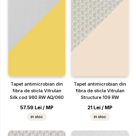
Tapet antimicrobian din
Tapet antimicrobian din
fibra de sticla Vitrulan
fibra de sticla Vitrulan
Silk cod 960 RW AQ/060
Structure 109 RW
57.59
Lei
/
MP
21
Lei
/
MP
in stoc
in stoc