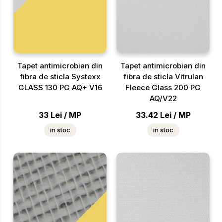
Tapet antimicrobian din
Tapet antimicrobian din
fibra de sticla Systexx
fibra de sticla Vitrulan
GLASS 130 PG AQ+ V16
Fleece Glass 200 PG
AQ/V22
33
Lei
/
MP
33.42
Lei
/
MP
in stoc
in stoc