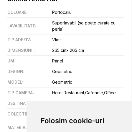
CULOARE
:
Portocaliu
Superlavabil (se poate curata cu
LAVABILITATE
:
peria)
TIP ADEZIV
:
Vlies
DIMENSIUNI
:
265 cmx 265 cm
UM
:
Panel
DESIGN
:
Geometric
MODEL
:
Geometric
TIP CAMERA
:
Hotel,Restaurant,Cafenele,Office
DESTINATIE
:
Hotel,Restaurant,Cafenele,Office
COLECTII
:
Magic Walls
Folosim cookie-uri
Vinil pe suport vlies (fibre
MATERIAL
:
netesute)