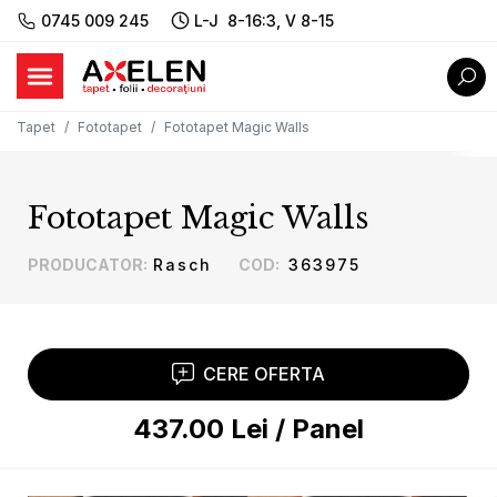
0745 009 245
L-J 8-16:3, V 8-15
Tapet
Fototapet
Fototapet Magic Walls
Fototapet Magic Walls
PRODUCATOR
:
Rasch
COD
:
363975
CERE OFERTA
437.00
Lei
/
Panel