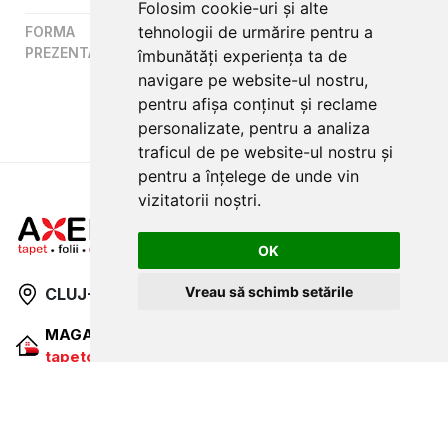
Folosim cookie-uri și alte
tehnologii de urmărire pentru a
FORMA
Panel
PREZENTARE
:
îmbunătăți experiența ta de
navigare pe website-ul nostru,
pentru afișa conținut și reclame
personalizate, pentru a analiza
traficul de pe website-ul nostru și
pentru a înțelege de unde vin
vizitatorii noștri.
OK
Vreau să schimb setările
CLUJ-NAPOCA
strada
Traian, nr. 86-88
MAGAZIN ONLINE
SITE DE PREZENTARE
tapetcugarantie.ro
www.axelen.ro
Contactează-ne