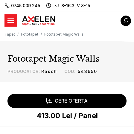
0745 009 245
L-J 8-16:3, V 8-15
Tapet
Fototapet
Fototapet Magic Walls
Fototapet Magic Walls
PRODUCATOR
:
Rasch
COD
:
543650
CERE OFERTA
413.00
Lei
/
Panel