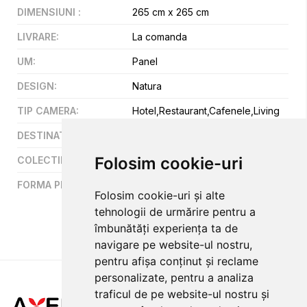
DIMENSIUNI
:
265 cm x 265 cm
LIVRARE
:
La comanda
UM
:
Panel
DESIGN
:
Natura
TIP CAMERA
:
Hotel,Restaurant,Cafenele,Living
DESTINATIE
:
Hotel,Restaurant,Cafenele
Folosim cookie-uri
COLECTII
:
Magic Walls
FORMA PREZENTARE
:
Panel
Folosim cookie-uri și alte
tehnologii de urmărire pentru a
îmbunătăți experiența ta de
navigare pe website-ul nostru,
pentru afișa conținut și reclame
personalizate, pentru a analiza
traficul de pe website-ul nostru și