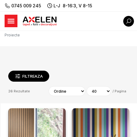
0745 009 245
L-J 8-16:3, V 8-15
Proiecte
FILTREAZA
26
Rezultate
/
Pagina