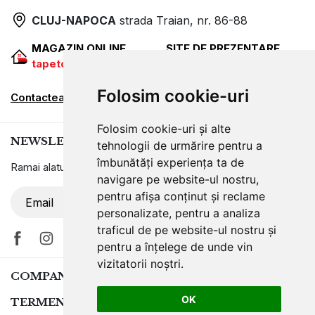
CLUJ-NAPOCA
strada
Traian, nr. 86-88
MAGAZIN ONLINE
SITE DE PREZENTARE
tapetcugarantie.ro
www.axelen.ro
Folosim cookie-uri
Contactează-ne
Folosim cookie-uri și alte
NEWSLETTER
tehnologii de urmărire pentru a
îmbunătăți experiența ta de
Ramai alaturi de noi pentru promotii si oferte
navigare pe website-ul nostru,
pentru afișa conținut și reclame
ABONARE
personalizate, pentru a analiza
traficul de pe website-ul nostru și
pentru a înțelege de unde vin
vizitatorii noștri.
COMPANIA
OK
TERMENI SI CONDITII