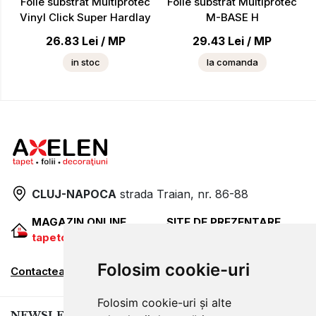
Folie substrat Multiprotec
Folie substrat Multiprotec
Vinyl Click Super Hardlay
M-BASE H
26.83
Lei
/
MP
29.43
Lei
/
MP
in stoc
la comanda
CLUJ-NAPOCA
strada
Traian, nr. 86-88
MAGAZIN ONLINE
SITE DE PREZENTARE
tapetcugarantie.ro
www.axelen.ro
Folosim cookie-uri
Contactează-ne
Folosim cookie-uri și alte
NEWSLETTER