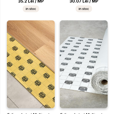
35.2
Lei
/
MP
30.07
Lei
/
MP
in stoc
in stoc