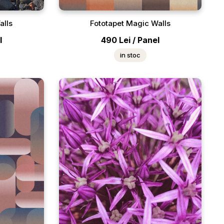
alls
Fototapet Magic Walls
l
490
Lei
/
Panel
in stoc