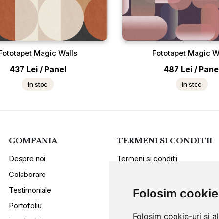
Fototapet Magic Walls
Fototapet Magic W
437
Lei
/
Panel
487
Lei
/
Pane
in stoc
in stoc
COMPANIA
TERMENI SI CONDITII
Despre noi
Termeni si conditii
Colaborare
Politica de confidentialitate
Testimoniale
Sugestii si reclamatii
Folosim cookie
Portofoliu
Folosim cookie-uri și a