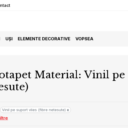
ntact
I
UȘI
ELEMENTE DECORATIVE
VOPSEA
otapet Material: Vinil pe 
esute)
Vinil pe suport vlies (fibre netesute)
x
ltre