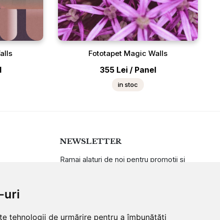
alls
Fototapet Magic Walls
l
355
Lei
/
Panel
in stoc
NEWSLETTER
Ramai alaturi de noi pentru promotii si
oferte
-uri
ABONARE
lte tehnologii de urmărire pentru a îmbunătăți