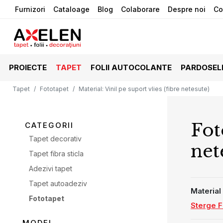
Furnizori
Cataloage
Blog
Colaborare
Despre noi
Co
PROIECTE
TAPET
FOLII AUTOCOLANTE
PARDOSEL
Tapet
Fototapet
Material
:
Vinil pe suport vlies (fibre netesute)
Fot
CATEGORII
Tapet decorativ
net
Tapet fibra sticla
Adezivi tapet
Tapet autoadeziv
Material
Fototapet
Sterge Fi
MODEL