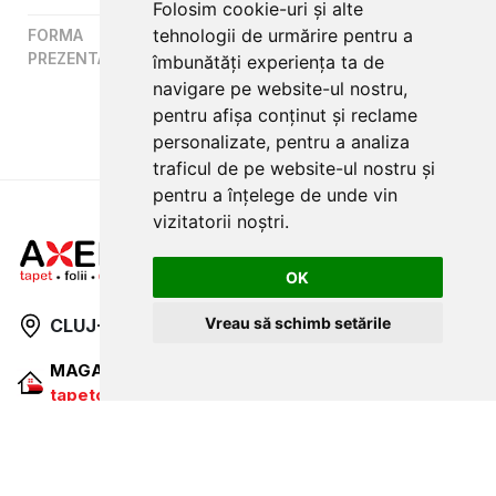
Folosim cookie-uri și alte
tehnologii de urmărire pentru a
FORMA
Panel
PREZENTARE
:
îmbunătăți experiența ta de
navigare pe website-ul nostru,
pentru afișa conținut și reclame
personalizate, pentru a analiza
traficul de pe website-ul nostru și
pentru a înțelege de unde vin
vizitatorii noștri.
OK
Vreau să schimb setările
CLUJ-NAPOCA
strada
Traian, nr. 86-88
MAGAZIN ONLINE
SITE DE PREZENTARE
tapetcugarantie.ro
www.axelen.ro
Contactează-ne