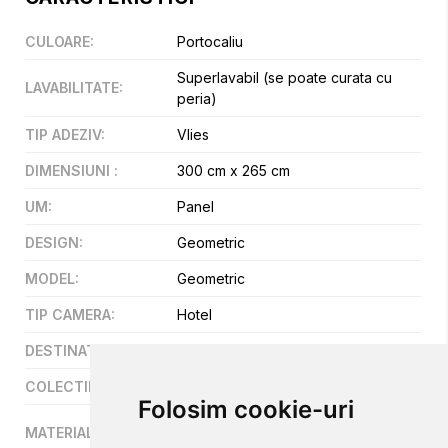
CULOARE
:
Portocaliu
Superlavabil (se poate curata cu
LAVABILITATE
:
peria)
TIP ADEZIV
:
Vlies
DIMENSIUNI
:
300 cm x 265 cm
UM
:
Panel
DESIGN
:
Geometric
MODEL
:
Geometric
TIP CAMERA
:
Hotel
DESTINATIE
:
Hotel
COLECTII
:
Magic Walls
Folosim cookie-uri
Vinil pe suport vlies (fibre
MATERIAL
:
netesute)