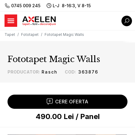
0745 009 245
L-J 8-16:3, V 8-15
Tapet
Fototapet
Fototapet Magic Walls
Fototapet Magic Walls
PRODUCATOR
:
Rasch
COD
:
363876
CERE OFERTA
490.00
Lei
/
Panel