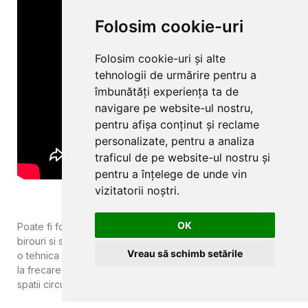
Folosim cookie-uri
Folosim cookie-uri și alte
tehnologii de urmărire pentru a
îmbunătăți experiența ta de
navigare pe website-ul nostru,
pentru afișa conținut și reclame
personalizate, pentru a analiza
traficul de pe website-ul nostru și
pentru a înțelege de unde vin
vizitatorii noștri.
OK
Poate fi folosit atat in livinguri, dormitoare, holuri, cat si in
birouri si spatii Horeca. Acest tapet din vinil este realizat cu
Vreau să schimb setările
o tehnica speciala de productie care il face foarte rezistent
la frecare si zgarieturi, astfel ca este potrivit inclusiv pentru
spatii circulate intens.