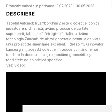
Promotie valabila in perioada 13.02.2023 - 30.05.2023.
DESCRIERE
Tapetul Automobili Lamborghini 2 este o colecție iconică,
inovatoare și dinamică, având produse de calitate
superioară, fabricate în întregime în Italia, utilizând
tehnologia Zambaiti de ultimă generație pentru a da viață
unui proiect de amenajare excelent. Fidel spiritului inovator
Lamborghini, această colecție introduce cu mândrie noi
tendințe în decorul casei, respectând geometriile și
tendințele de coloristică specifice.
Vezi video: