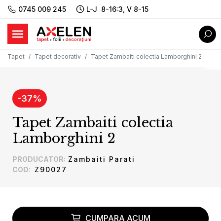
0745 009 245
L-J 8-16:3, V 8-15
Tapet
Tapet decorativ
Tapet Zambaiti colectia Lamborghini 2
-
37
%
Tapet Zambaiti colectia
Lamborghini 2
PRODUCATOR
:
Zambaiti Parati
COD
:
Z90027
CUMPARA ACUM