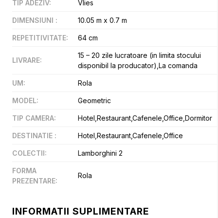
TIP ADEZIV
:
Vlies
DIMENSIUNI
:
10.05 m x 0.7 m
REPETITIVITATE
:
64 cm
15 – 20 zile lucratoare (in limita stocului
LIVRARE
:
disponibil la producator),La comanda
UM
:
Rola
MODEL
:
Geometric
TIP CAMERA
:
Hotel,Restaurant,Cafenele,Office,Dormitor
DESTINATIE
:
Hotel,Restaurant,Cafenele,Office
COLECTII
:
Lamborghini 2
FORMA
Rola
PREZENTARE
:
INFORMATII SUPLIMENTARE