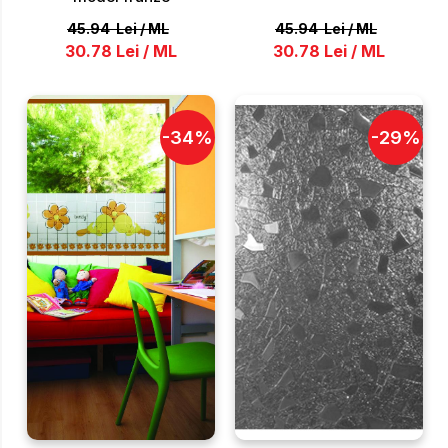
45.94
Lei
/
ML
45.94
Lei
/
ML
30.78
Lei
/
ML
30.78
Lei
/
ML
-
34
%
-
29
%