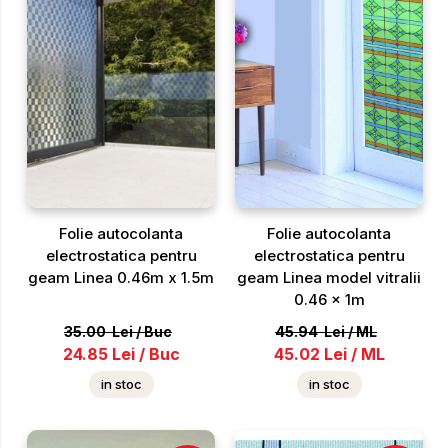
Folie autocolanta
Folie autocolanta
electrostatica pentru
electrostatica pentru
geam Linea 0.46m x 1.5m
geam Linea model vitralii
0.46 x 1m
35.00
Lei
/
Buc
45.94
Lei
/
ML
24.85
Lei
/
Buc
45.02
Lei
/
ML
in stoc
in stoc