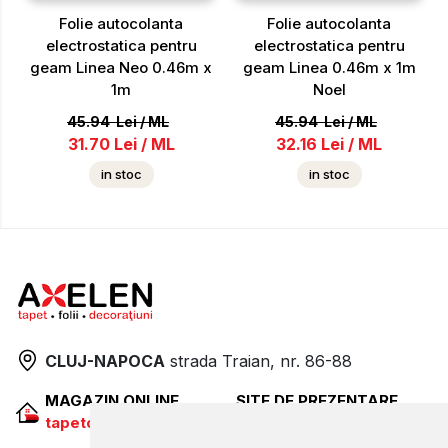
Folie autocolanta
Folie autocolanta
electrostatica pentru
electrostatica pentru
geam Linea Neo 0.46m x
geam Linea 0.46m x 1m
1m
Noel
45.94
Lei
/
ML
45.94
Lei
/
ML
31.70
Lei
/
ML
32.16
Lei
/
ML
in stoc
in stoc
CLUJ-NAPOCA
strada
Traian, nr. 86-88
MAGAZIN ONLINE
SITE DE PREZENTARE
tapetcugarantie.ro
www.axelen.ro