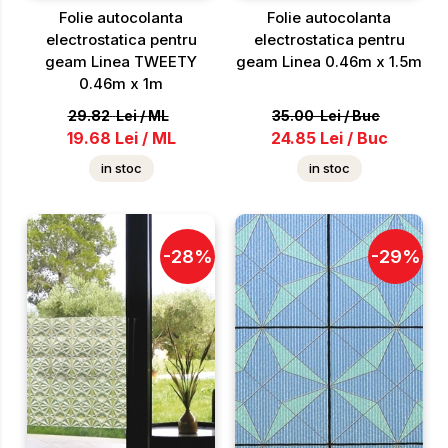
Folie autocolanta
Folie autocolanta
electrostatica pentru
electrostatica pentru
geam Linea TWEETY
geam Linea 0.46m x 1.5m
0.46m x 1m
29.82
Lei
/
ML
35.00
Lei
/
Buc
19.68
Lei
/
ML
24.85
Lei
/
Buc
in stoc
in stoc
-
28
%
-
29
%