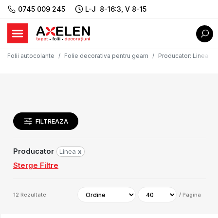
0745 009 245
L-J 8-16:3, V 8-15
Folii autocolante
Folie decorativa pentru geam
Producator
:
Linea
FILTREAZA
Producator
Linea
x
Sterge Filtre
12
Rezultate
/
Pagina