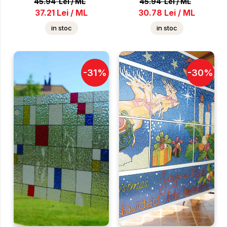
45.94
Lei
/
ML
45.94
Lei
/
ML
37.21
Lei
/
ML
30.78
Lei
/
ML
in stoc
in stoc
-
31
%
-
30
%