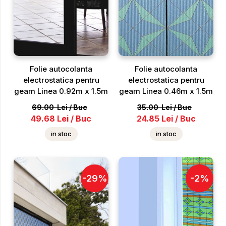
Folie autocolanta
Folie autocolanta
electrostatica pentru
electrostatica pentru
geam Linea 0.92m x 1.5m
geam Linea 0.46m x 1.5m
69.00
Lei
/
Buc
35.00
Lei
/
Buc
49.68
Lei
/
Buc
24.85
Lei
/
Buc
in stoc
in stoc
-
29
%
-
2
%