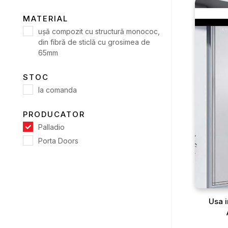
MATERIAL
uşă compozit cu structură monococ,
din fibră de sticlă cu grosimea de
65mm
STOC
la comanda
PRODUCATOR
Palladio
Porta Doors
Usa i