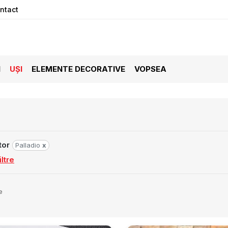
ntact
I
UȘI
ELEMENTE DECORATIVE
VOPSEA
tor
Palladio
x
ltre
e