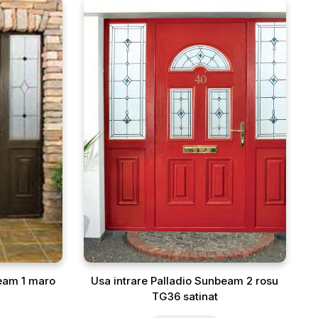
beam 1 maro
Usa intrare Palladio Sunbeam 2 rosu
TG36 satinat