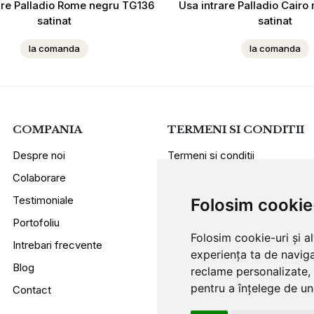
are Palladio Rome negru TG136
Usa intrare Palladio Cair
satinat
satinat
la comanda
la comanda
COMPANIA
TERMENI SI CONDITII
Despre noi
Termeni si conditii
Colaborare
Politica de confidentialitate
Testimoniale
Sugestii si reclamatii
Folosim cookie
Portofoliu
Folosim cookie-uri și a
Intrebari frecvente
experiența ta de naviga
Blog
reclame personalizate, 
pentru a înțelege de und
Contact