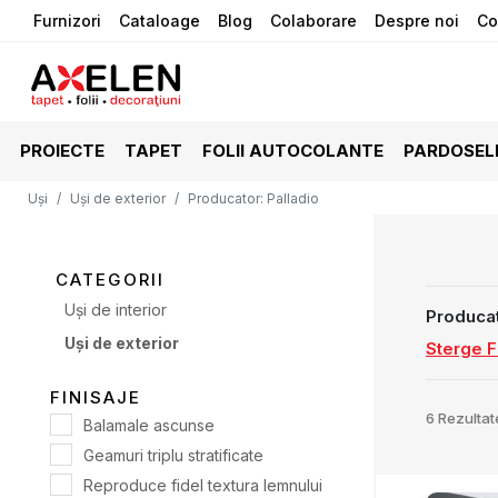
Furnizori
Cataloage
Blog
Colaborare
Despre noi
Co
PROIECTE
TAPET
FOLII AUTOCOLANTE
PARDOSEL
Uși
Uși de exterior
Producator
:
Palladio
CATEGORII
Uși de interior
Produca
Uși de exterior
Sterge Fi
FINISAJE
6
Rezultat
Balamale ascunse
Geamuri triplu stratificate
Reproduce fidel textura lemnului