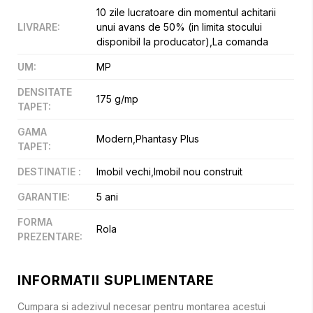
10 zile lucratoare din momentul achitarii
LIVRARE
:
unui avans de 50% (in limita stocului
disponibil la producator),La comanda
UM
:
MP
DENSITATE
175 g/mp
TAPET
:
GAMA
Modern,Phantasy Plus
TAPET
:
DESTINATIE
:
Imobil vechi,Imobil nou construit
GARANTIE
:
5 ani
FORMA
Rola
PREZENTARE
:
INFORMATII SUPLIMENTARE
Cumpara si adezivul necesar pentru montarea acestui