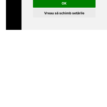
OK
Vreau să schimb setările
CLUJ-NAPOCA
strada
Traian, nr. 86-88