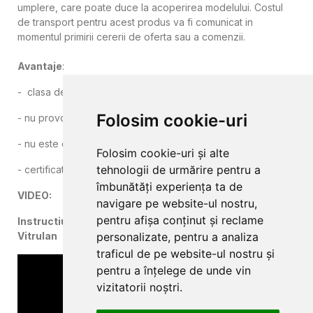
umplere, care poate duce la acoperirea modelului. Costul
de transport pentru acest produs va fi comunicat in
momentul primirii cererii de oferta sau a comenzii.
Avantaje
:
- clasa de rezistenta la foc Bs1d0 conform EN13501-1:2010
Folosim cookie-uri
- nu provoaca alergii, este antimicrobian si antibacterian
- nu este daunator sanatatii
Folosim cookie-uri și alte
tehnologii de urmărire pentru a
- certificat Oeko-Tex clasa 1
îmbunătăți experiența ta de
VIDEO:
navigare pe website-ul nostru,
pentru afișa conținut și reclame
Instructiuni de montaj al tapetului din fibra de sticla
personalizate, pentru a analiza
Vitrulan
traficul de pe website-ul nostru și
pentru a înțelege de unde vin
vizitatorii noștri.