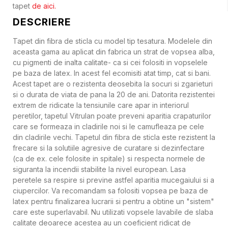
tapet
de aici.
DESCRIERE
Tapet din fibra de sticla cu model tip tesatura. Modelele din
aceasta gama au aplicat din fabrica un strat de vopsea alba,
cu pigmenti de inalta calitate- ca si cei folositi in vopselele
pe baza de latex. In acest fel ecomisiti atat timp, cat si bani.
Acest tapet are o rezistenta deosebita la socuri si zgarieturi
si o durata de viata de pana la 20 de ani. Datorita rezistentei
extrem de ridicate la tensiunile care apar in interiorul
peretilor, tapetul Vitrulan poate preveni aparitia crapaturilor
care se formeaza in cladirile noi si le camufleaza pe cele
din cladirile vechi. Tapetul din fibra de sticla este rezistent la
frecare si la solutiile agresive de curatare si dezinfectare
(ca de ex. cele folosite in spitale) si respecta normele de
siguranta la incendii stabilite la nivel european. Lasa
peretele sa respire si previne astfel aparitia mucegaiului si a
ciupercilor. Va recomandam sa folositi vopsea pe baza de
latex pentru finalizarea lucrarii si pentru a obtine un "sistem"
care este superlavabil. Nu utilizati vopsele lavabile de slaba
calitate deoarece acestea au un coeficient ridicat de