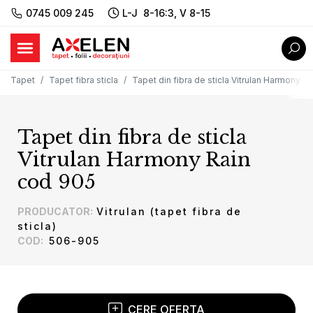
0745 009 245
L-J 8-16:3, V 8-15
Tapet
Tapet fibra sticla
Tapet din fibra de sticla Vitrulan Harmony R
Tapet din fibra de sticla
Vitrulan Harmony Rain
cod 905
PRODUCATOR
:
Vitrulan (tapet fibra de
sticla)
COD
:
506-905
CERE OFERTA