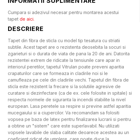
INFORMATII SUPLIMENTARE
Cumpara si adezivul necesar pentru montarea acestui
tapet
de aici.
DESCRIERE
Tapet din fibra de sticla cu model tip tesatura cu striatii
subtile. Acest tapet are o rezistenta deosebita la socuri si
zgarieturi si o durata de viata de pana la 20 de ani. Datorita
rezistentei extrem de ridicate la tensiunile care apar in
interiorul peretilor, tapetul Vitrulan poate preveni aparitia
crapaturilor care se formeaza in cladirile noi si le
camufleaza pe cele din cladirile vechi. Tapetul din fibra de
sticla este rezistent la frecare si la solutiile agresive de
curatare si dezinfectare (ca de ex. cele folosite in spitale) si
respecta normele de siguranta la incendii stabilite la nivel
european. Lasa peretele sa respire si previne astfel aparitia
mucegaiului si a ciupercilor. Va recomandam sa folositi
vopsea pe baza de latex pentru finalizarea lucrarii si pentru
a obtine un "sistem" care este superlavabil. Nu utilizati
vopsele lavabile de slaba calitate deoarece acestea au un
coeficient ridicat de umplere, care poate duce la