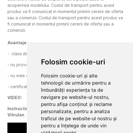
acoperirea modelului. Costul de transport pentru acest
produs va fi comunicat in momentul primirii cererii de oferta
sau a comenzii. Costul de transport pentru acest produs va
fi comunicat in momentul primirii cererii de oferta sau a
comenzii.
Avantaje
:
- clasa de rezistenta la foc Bs1d0 conform EN13501-1:2010
Folosim cookie-uri
- nu provoaca alergii, este antimicrobian si antibacterian
Folosim cookie-uri și alte
- nu este daunator sanatatii
tehnologii de urmărire pentru a
- certificat Oeko-Tex clasa 1
îmbunătăți experiența ta de
navigare pe website-ul nostru,
VIDEO:
pentru afișa conținut și reclame
Instructiuni de montaj al tapetului din fibra de sticla
personalizate, pentru a analiza
Vitrulan
traficul de pe website-ul nostru și
pentru a înțelege de unde vin
vizitatorii noștri.