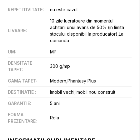
REPETITIVITATE
:
nu este cazul
10 zile lucratoare din momentul
achitarii unui avans de 50% (in limita
LIVRARE
:
stocului disponibil la producator),La
comanda
UM
:
MP
DENSITATE
300 g/mp
TAPET
:
GAMA TAPET
:
Modern,Phantasy Plus
DESTINATIE
:
Imobil vechi,Imobil nou construit
GARANTIE
:
5 ani
FORMA
Rola
PREZENTARE
: