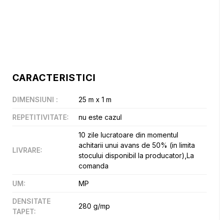
CARACTERISTICI
DIMENSIUNI
:
25 m x 1 m
REPETITIVITATE
:
nu este cazul
10 zile lucratoare din momentul
achitarii unui avans de 50% (in limita
LIVRARE
:
stocului disponibil la producator),La
comanda
UM
:
MP
DENSITATE
280 g/mp
TAPET
: