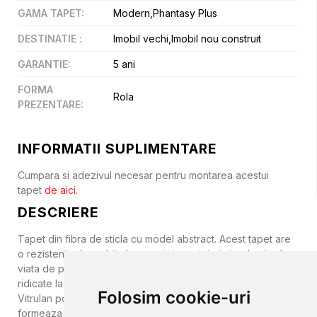
GAMA TAPET
:
Modern,Phantasy Plus
DESTINATIE
:
Imobil vechi,Imobil nou construit
GARANTIE
:
5 ani
FORMA
Rola
PREZENTARE
:
INFORMATII SUPLIMENTARE
Cumpara si adezivul necesar pentru montarea acestui
tapet
de aici.
DESCRIERE
Tapet din fibra de sticla cu model abstract. Acest tapet are
o rezistenta deosebita la socuri si zgarieturi si o durata de
viata de pana la 20 de ani. Datorita rezistentei extrem de
ridicate la tensiunile care apar in interiorul peretilor, tapetul
Folosim cookie-uri
Vitrulan poate preveni aparitia crapaturilor care se
formeaza in cladirile noi si le camufleaza pe cele din