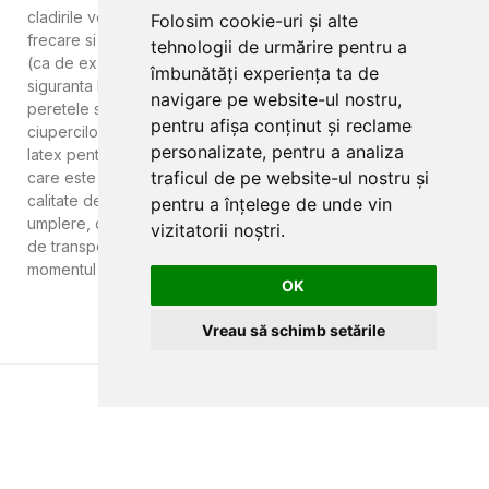
cladirile vechi. Tapetul din fibra de sticla este rezistent la
Folosim cookie-uri și alte
frecare si la solutiile agresive de curatare si dezinfectare
tehnologii de urmărire pentru a
(ca de ex. cele folosite in spitale) si respecta normele de
îmbunătăți experiența ta de
siguranta la incendii stabilite la nivel european. Lasa
navigare pe website-ul nostru,
peretele sa respire si previne astfel aparitia mucegaiului si a
pentru afișa conținut și reclame
ciupercilor. Va recomandam sa folositi vopsea pe baza de
personalizate, pentru a analiza
latex pentru finalizarea lucrarii si pentru a obtine un "sistem"
traficul de pe website-ul nostru și
care este superlavabil. Nu utilizati vopsele lavabile de slaba
calitate deoarece acestea au un coeficient ridicat de
pentru a înțelege de unde vin
umplere, care poate duce la acoperirea modelului. Costul
vizitatorii noștri.
de transport pentru acest produs va fi comunicat in
momentul primirii cererii de oferta sau a comenzii.
OK
Vreau să schimb setările