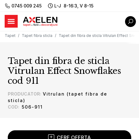
0745 009 245
L-J 8-16:3, V 8-15
Tapet
Tapet fibra sticla
Tapet din fibra de sticla Vitrulan Effect Sno
Tapet din fibra de sticla
Vitrulan Effect Snowflakes
cod 911
PRODUCATOR
:
Vitrulan (tapet fibra de
sticla)
COD
:
506-911
CERE OFERTA