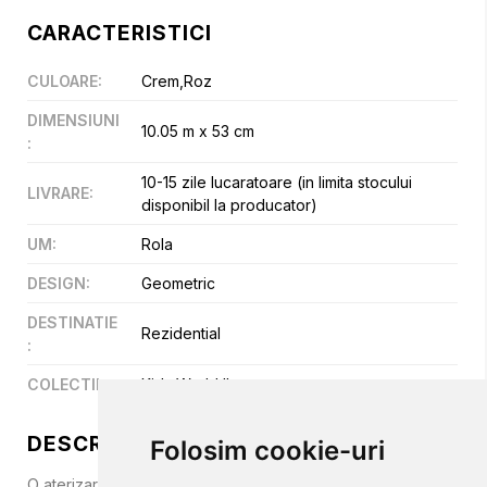
CARACTERISTICI
CULOARE
:
Crem,Roz
DIMENSIUNI
10.05 m x 53 cm
:
10-15 zile lucaratoare (in limita stocului
LIVRARE
:
disponibil la producator)
UM
:
Rola
DESIGN
:
Geometric
DESTINATIE
Rezidential
:
COLECTII
:
Kids World II
DESCRIERE
Folosim cookie-uri
O aterizare precisă: cu buline roz, pur și simplu nu poți da