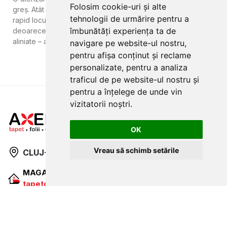
Folosim cookie-uri și alte
greș. Atât de luminoase și vesele, aceste motive își găsesc
tehnologii de urmărire pentru a
rapid locul în camera copilului. Nimeni nu poate greși,
îmbunătăți experiența ta de
deoarece numeroasele buline în acuarelă sunt perfect
aliniate – astfel, totul rămâne mereu calm și relaxat.
navigare pe website-ul nostru,
pentru afișa conținut și reclame
personalizate, pentru a analiza
traficul de pe website-ul nostru și
pentru a înțelege de unde vin
vizitatorii noștri.
OK
Vreau să schimb setările
CLUJ-NAPOCA
strada
Traian, nr. 86-88
MAGAZIN ONLINE
SITE DE PREZENTARE
tapetcugarantie.ro
www.axelen.ro
Contactează-ne