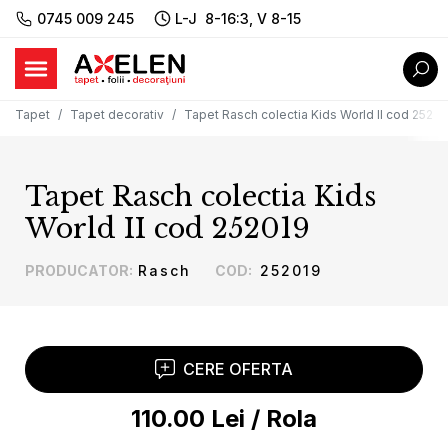
0745 009 245
L-J 8-16:3, V 8-15
Tapet
Tapet decorativ
Tapet Rasch colectia Kids World II cod 25201
Tapet Rasch colectia Kids
World II cod 252019
PRODUCATOR
:
Rasch
COD
:
252019
CERE OFERTA
110.00
Lei
/
Rola