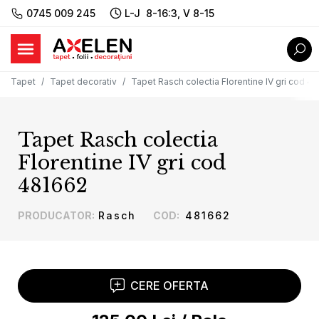
0745 009 245
L-J 8-16:3, V 8-15
Tapet
Tapet decorativ
Tapet Rasch colectia Florentine IV gri cod 4
Tapet Rasch colectia
Florentine IV gri cod
481662
PRODUCATOR
:
Rasch
COD
:
481662
CERE OFERTA