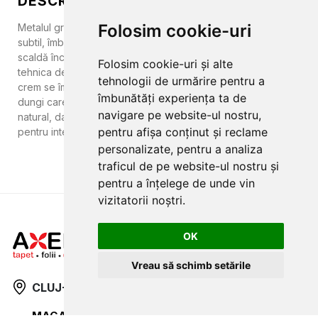
DESCRIERE
Folosim cookie-uri
Metalul greu își dezvăluie latura sa rafinată. Un degrade
subtil, îmbogățit cu accente strălucitoare de aur și argint,
scaldă încăperile într-o lumină nobilă și sofisticată. Prin
Folosim cookie-uri și alte
tehnica delicată a acuarelei, nuanțele de verde, bej și alb-
tehnologii de urmărire pentru a
crem se împletesc cu finețe, creând un efect discret de
îmbunătăți experiența ta de
dungi care amplifică vizual spațiul. Rezultatul este un design
navigare pe website-ul nostru,
natural, dar plin de eleganță — o expresie a luxului subtil,
pentru afișa conținut și reclame
pentru interioare care merită să strălucească.
personalizate, pentru a analiza
traficul de pe website-ul nostru și
pentru a înțelege de unde vin
vizitatorii noștri.
OK
Vreau să schimb setările
CLUJ-NAPOCA
strada
Traian, nr. 86-88
MAGAZIN ONLINE
SITE DE PREZENTARE