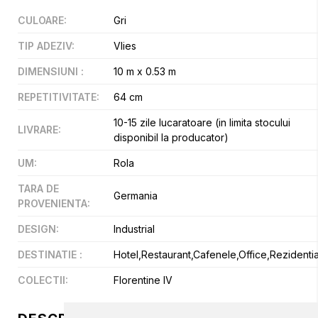
CULOARE
:
Gri
TIP ADEZIV
:
Vlies
DIMENSIUNI
:
10 m x 0.53 m
REPETITIVITATE
:
64 cm
10-15 zile lucaratoare (in limita stocului
LIVRARE
:
disponibil la producator)
UM
:
Rola
TARA DE
Germania
PROVENIENTA
:
DESIGN
:
Industrial
DESTINATIE
:
Hotel,Restaurant,Cafenele,Office,Rezidentia
COLECTII
:
Florentine IV