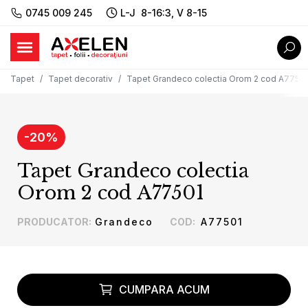
0745 009 245
L-J 8-16:3, V 8-15
Tapet
Tapet decorativ
Tapet Grandeco colectia Orom 2 cod A7750
-
20
%
Tapet Grandeco colectia
Orom 2 cod A77501
PRODUCATOR
:
Grandeco
COD
:
A77501
CUMPARA ACUM