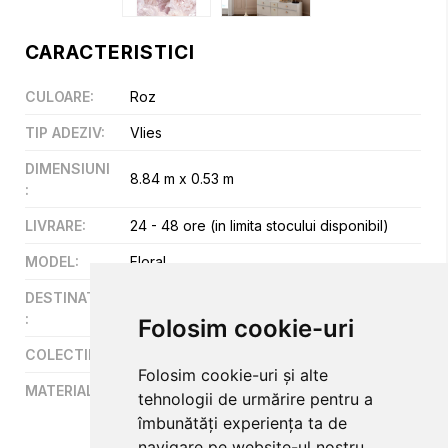
CARACTERISTICI
CULOARE
:
Roz
TIP ADEZIV
:
Vlies
DIMENSIUNI
8.84 m x 0.53 m
:
LIVRARE
:
24 - 48 ore (in limita stocului disponibil)
MODEL
:
Floral
DESTINATIE
Hotel,Restaurant,Cafenele,Spatii
:
publice,Office,Rezidential
Folosim cookie-uri
COLECTII
:
Orom 2
Folosim cookie-uri și alte
MATERIAL
:
Vinil
tehnologii de urmărire pentru a
îmbunătăți experiența ta de
navigare pe website-ul nostru,