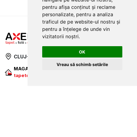
pentru afișa conținut și reclame
personalizate, pentru a analiza
traficul de pe website-ul nostru și
pentru a înțelege de unde vin
vizitatorii noștri.
OK
CLUJ-NAPOCA
strada
Traian, nr. 86-88
Vreau să schimb setările
MAGAZIN ONLINE
SITE DE PREZENTARE
tapetcugarantie.ro
www.axelen.ro
Contactează-ne
NEWSLETTER
Ramai alaturi de noi pentru promotii si oferte
ABONARE