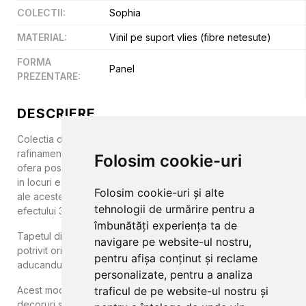
COLECTII
:
Sophia
MATERIAL
:
Vinil pe suport vlies (fibre netesute)
FORMA
Panel
PREZENTARE
:
DESCRIERE
Colectia de tapet Sophia este o combinatie reusita intre
rafinament si bun gust. Design-ul deosebit al colectiei va
Folosim cookie-uri
ofera posibilitatea de a evada din cotidian si de a patrunde
in locuri exotice, cu frunze si palmieri verzi. Detaliile florale
Folosim cookie-uri și alte
ale acestei colectii sunt unele uimitoare si realiste, datorita
tehnologii de urmărire pentru a
efectului 3D.
îmbunătăți experiența ta de
Tapetul din aceasta colectie este lavabil, multicolor si vesel,
navigare pe website-ul nostru,
potrivit oricarui spatiu pe care doriti sa il amenajati
pentru afișa conținut și reclame
aducandu-i un plus de culoare.
personalizate, pentru a analiza
Acest model se monteaza in paneluri si este potrivit pentru
traficul de pe website-ul nostru și
decoruri simple si elegante.