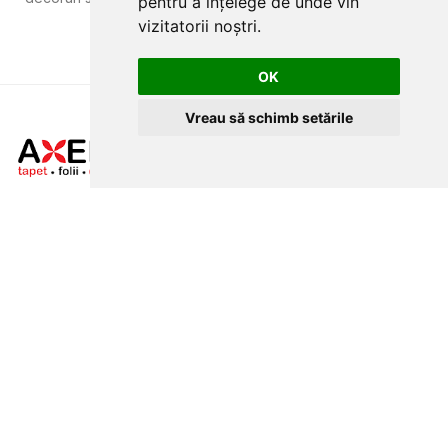
pentru a înțelege de unde vin
vizitatorii noștri.
OK
Vreau să schimb setările
CLUJ-NAPOCA
strada
Traian, nr. 86-88
MAGAZIN ONLINE
SITE DE PREZENTARE
tapetcugarantie.ro
www.axelen.ro
Contactează-ne
NEWSLETTER
Ramai alaturi de noi pentru promotii si oferte