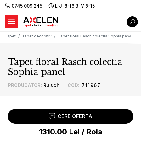
0745 009 245
L-J 8-16:3, V 8-15
Tapet
Tapet decorativ
Tapet floral Rasch colectia Sophia panel
Tapet floral Rasch colectia
Sophia panel
PRODUCATOR
:
Rasch
COD
:
711967
CERE OFERTA
1310.00
Lei
/
Rola