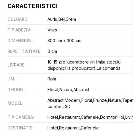
CARACTERISTICI
CULOARE
:
Auriu,Bej,Crem
TIP ADEZIV
:
Vlies
DIMENSIUNI
:
300 cm x 300 cm
REPETITIVITATE
:
0 cm
10-15 zile lucaratoare (in limita stocului
LIVRARE
:
disponibil la producator),La comanda
UM
:
Rola
DESIGN
:
Floral,Natura,Abstract
Abstract,Modern,Floral,Frunze,Natura,Tape
MODEL
:
cu efect 3D
TIP CAMERA
:
Hotel,Restaurant,Cafenele,Dormitor,Hol,Livi
DESTINATIE
:
Hotel,Restaurant,Cafenele