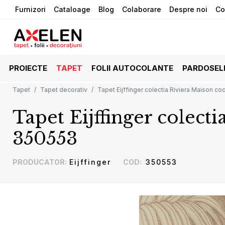
Furnizori
Cataloage
Blog
Colaborare
Despre noi
Co
PROIECTE
TAPET
FOLII AUTOCOLANTE
PARDOSEL
Tapet
Tapet decorativ
Tapet Eijffinger colectia Riviera Maison c
Tapet Eijffinger colect
350553
PRODUCATOR
:
Eijffinger
COD
:
350553