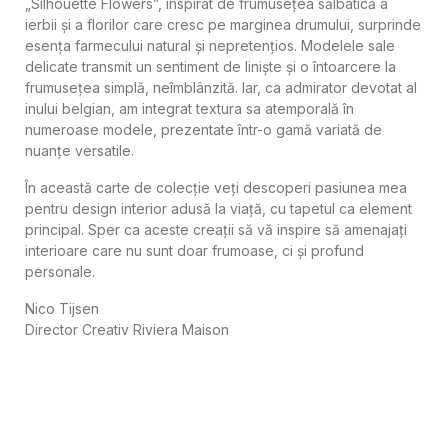
„Silhouette Flowers”, inspirat de frumusețea sălbatică a
ierbii și a florilor care cresc pe marginea drumului, surprinde
esența farmecului natural și nepretențios. Modelele sale
delicate transmit un sentiment de liniște și o întoarcere la
frumusețea simplă, neîmblânzită. Iar, ca admirator devotat al
inului belgian, am integrat textura sa atemporală în
numeroase modele, prezentate într-o gamă variată de
nuanțe versatile.
În această carte de colecție veți descoperi pasiunea mea
pentru design interior adusă la viață, cu tapetul ca element
principal. Sper ca aceste creații să vă inspire să amenajați
interioare care nu sunt doar frumoase, ci și profund
personale.
Nico Tijsen
Director Creativ Riviera Maison