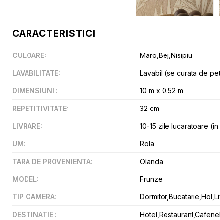
CARACTERISTICI
CULOARE
:
Maro,Bej,Nisipiu
LAVABILITATE
:
Lavabil (se curata de pe
DIMENSIUNI
:
10 m x 0.52 m
REPETITIVITATE
:
32 cm
LIVRARE
:
10-15 zile lucaratoare (in
UM
:
Rola
TARA DE PROVENIENTA
:
Olanda
MODEL
:
Frunze
TIP CAMERA
:
Dormitor,Bucatarie,Hol,L
DESTINATIE
:
Hotel,Restaurant,Cafenel