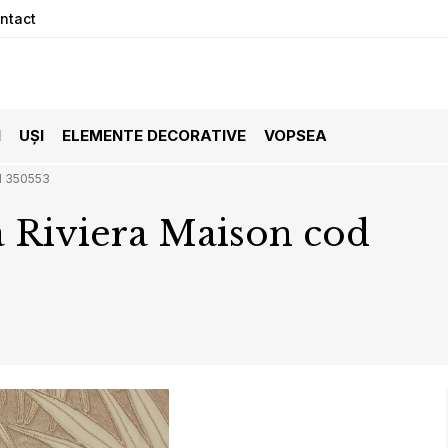
ntact
I
UȘI
ELEMENTE DECORATIVE
VOPSEA
od 350553
ia Riviera Maison cod