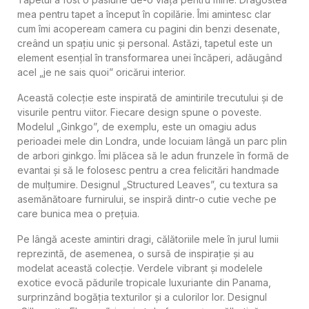
mea pentru tapet a început în copilărie. Îmi amintesc clar
cum îmi acopeream camera cu pagini din benzi desenate,
creând un spațiu unic și personal. Astăzi, tapetul este un
element esențial în transformarea unei încăperi, adăugând
acel „je ne sais quoi” oricărui interior.
Această colecție este inspirată de amintirile trecutului și de
visurile pentru viitor. Fiecare design spune o poveste.
Modelul „Ginkgo”, de exemplu, este un omagiu adus
perioadei mele din Londra, unde locuiam lângă un parc plin
de arbori ginkgo. Îmi plăcea să le adun frunzele în formă de
evantai și să le folosesc pentru a crea felicitări handmade
de mulțumire. Designul „Structured Leaves”, cu textura sa
asemănătoare furnirului, se inspiră dintr-o cutie veche pe
care bunica mea o prețuia.
Pe lângă aceste amintiri dragi, călătoriile mele în jurul lumii
reprezintă, de asemenea, o sursă de inspirație și au
modelat această colecție. Verdele vibrant și modelele
exotice evocă pădurile tropicale luxuriante din Panama,
surprinzând bogăția texturilor și a culorilor lor. Designul