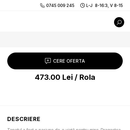
0745 009 245
L-J 8-16:3, V 8-15
CERE OFERTA
473.00
Lei
/
Rola
DESCRIERE
Tapetul a fost o pasiune de-o viață pentru mine. Dragostea