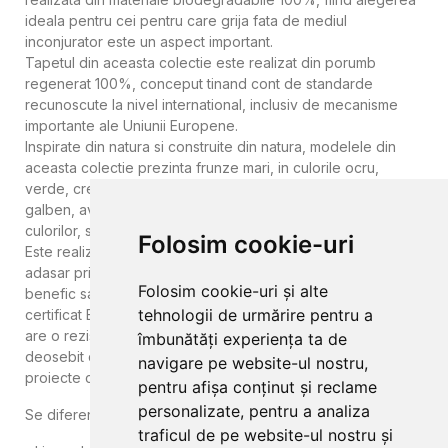
ideala pentru cei pentru care grija fata de mediul
inconjurator este un aspect important.
Tapetul din aceasta colectie este realizat din porumb
regenerat 100%, conceput tinand cont de standarde
recunoscute la nivel international, inclusiv de mecanisme
importante ale Uniunii Europene.
Inspirate din natura si construite din natura, modelele din
aceasta colectie prezinta frunze mari, in culorile ocru,
verde, crem sau albastru robust, accentuate de nuante de
galben, avand la baza principiul sustenabilitatii in realizarea
culorilor, suporturilor si a modalitatilor de procesare utilizate.
Folosim cookie-uri
Este realizat pe suport de celuloza, fara continut PVC,
adasar prin montarea lui veti construi un mediu ecologic
Folosim cookie-uri și alte
benefic sanatatii. Are o mare rezistenta la abraziune, este
tehnologii de urmărire pentru a
certificat BS1-D0 in ceea ce priveste clasa de ignifugare si
are o rezistenta mecanica la rupere. Prin urmare, este
îmbunătăți experiența ta de
deosebit de potrivit pentru aplicarea in medii publice,
navigare pe website-ul nostru,
proiecte contractuale si pentru uz rezidential.
pentru afișa conținut și reclame
personalizate, pentru a analiza
Se diferentiaza prin:
traficul de pe website-ul nostru și