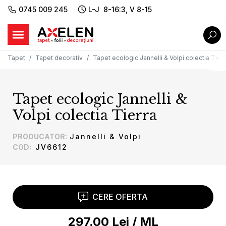
0745 009 245
L-J 8-16:3, V 8-15
Tapet
Tapet decorativ
Tapet ecologic Jannelli & Volpi colectia Tierr
Tapet ecologic Jannelli &
Volpi colectia Tierra
PRODUCATOR
:
Jannelli & Volpi
COD
:
JV6612
CERE OFERTA
297.00
Lei
/
ML