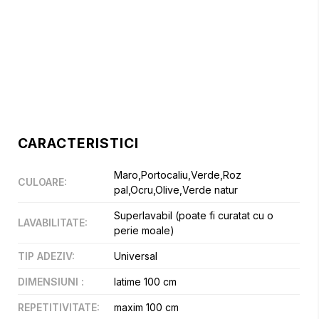
CARACTERISTICI
Maro,Portocaliu,Verde,Roz
CULOARE
:
pal,Ocru,Olive,Verde natur
Superlavabil (poate fi curatat cu o
LAVABILITATE
:
perie moale)
TIP ADEZIV
:
Universal
DIMENSIUNI
:
latime 100 cm
REPETITIVITATE
:
maxim 100 cm