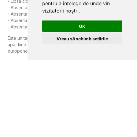
- Lipsa clorurii de polivinil
pentru a înțelege de unde vin
- Absenta ftalatilor
vizitatorii noștri.
- Absenta azodicarbonamidelor
- Absenta materialului organic
OK
- Absenta metalelor grele
Este un tapet cu modele imprimate cu cerneluri pe baza de
Vreau să schimb setările
apa, fiind realizat in conformitate cu reglementarile
europene privind emisiile in interior.
CLUJ-NAPOCA
strada
Traian, nr. 86-88
MAGAZIN ONLINE
SITE DE PREZENTARE
tapetcugarantie.ro
www.axelen.ro