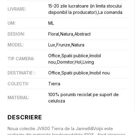
15-20 zile lucratoare (in limita stocului
LIVRARE
:
disponibil la producator),La comanda
UM
:
ML
DESIGN
:
Floral,Natura,Abstract
MODEL
:
Lux,Frunze,Natura
Office,Spatii publice,Imobil
TIP CAMERA
:
nou,Dormitor,Hol,Living
DESTINATIE
:
Office,Spatii publice,Imobil nou
COLECTII
:
Tierra
100% porumb reciclat pe suport de
MATERIAL
:
celuloza
DESCRIERE
Noua colectie JV800 Tierra de la Jannelli&Volpi este
realizata din materiale biodegradabile 100%, fiind alegerea