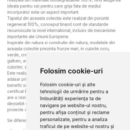
ideala pentru cei pentru care grija fata de mediul
inconjurator este un aspect important.
Tapetul din aceasta colectie este realizat din porumb
regenerat 100%, conceput tinand cont de standarde
recunoscute la nivel international, inclusiv de mecanisme
importante ale Uniunii Europene.
Inspirate din natura si construite din natura, modelele din
aceasta colectie prezinta frunze mari, in culorile ocru,
verde, crem sau albastru robust, accentuate de nuante de
galben, avand la baza principiul sustenabilitatii in realizarea
culorilor, suporturilor si a modalitatilor de procesare utilizate.
Folosim cookie-uri
Este realizat pe suport de celuloza, fara continut PVC,
adasar prin montarea lui veti construi un mediu ecologic
Folosim cookie-uri și alte
benefic sanatatii. Are o mare rezistenta la abraziune, este
tehnologii de urmărire pentru a
certificat BS1-D0 in ceea ce priveste clasa de ignifugare si
are o rezistenta mecanica la rupere. Prin urmare, este
îmbunătăți experiența ta de
deosebit de potrivit pentru aplicarea in medii publice,
navigare pe website-ul nostru,
proiecte contractuale si pentru uz rezidential.
pentru afișa conținut și reclame
personalizate, pentru a analiza
Se diferentiaza prin:
traficul de pe website-ul nostru și