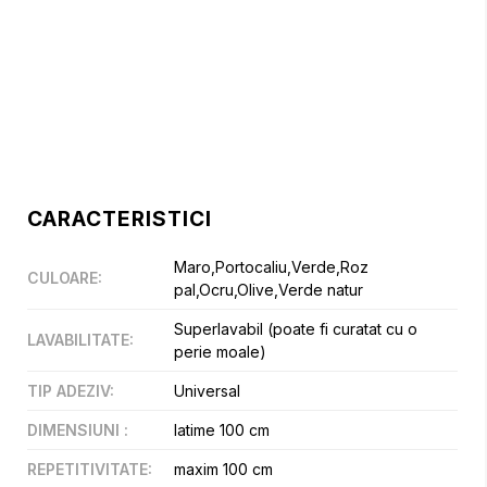
CARACTERISTICI
Maro,Portocaliu,Verde,Roz
CULOARE
:
pal,Ocru,Olive,Verde natur
Superlavabil (poate fi curatat cu o
LAVABILITATE
:
perie moale)
TIP ADEZIV
:
Universal
DIMENSIUNI
:
latime 100 cm
REPETITIVITATE
:
maxim 100 cm