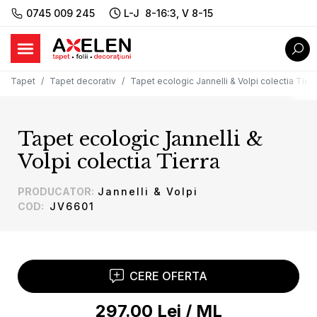
0745 009 245
L-J 8-16:3, V 8-15
Tapet
Tapet decorativ
Tapet ecologic Jannelli & Volpi colectia Tierr
Tapet ecologic Jannelli &
Volpi colectia Tierra
PRODUCATOR
:
Jannelli & Volpi
COD
:
JV6601
CERE OFERTA
297.00
Lei
/
ML