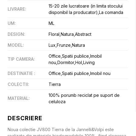
15-20 zile lucratoare (in limita stocului
LIVRARE
:
disponibil la producator),La comanda
UM
:
ML
DESIGN
:
Floral,Natura,Abstract
MODEL
:
Lux,Frunze,Natura
Office,Spatii publice,Imobil
TIP CAMERA
:
nou,Dormitor,Hol,Living
DESTINATIE
:
Office,Spatii publice,Imobil nou
COLECTII
:
Tierra
100% porumb reciclat pe suport de
MATERIAL
:
celuloza
DESCRIERE
Noua colectie JV800 Tierra de la Jannelli&Volpi este
realizata din materiale biodegradabile 100%, fiind alegerea