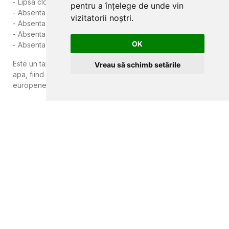
- Lipsa clorurii de polivinil
pentru a înțelege de unde vin
- Absenta ftalatilor
vizitatorii noștri.
- Absenta azodicarbonamidelor
- Absenta materialului organic
OK
- Absenta metalelor grele
Este un tapet cu modele imprimate cu cerneluri pe baza de
Vreau să schimb setările
apa, fiind realizat in conformitate cu reglementarile
europene privind emisiile in interior.
CLUJ-NAPOCA
strada
Traian, nr. 86-88
MAGAZIN ONLINE
SITE DE PREZENTARE
tapetcugarantie.ro
www.axelen.ro