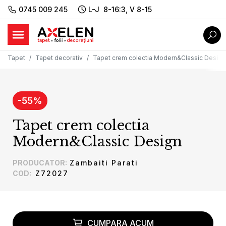
0745 009 245
L-J 8-16:3, V 8-15
Tapet
Tapet decorativ
Tapet crem colectia Modern&Classic Design
-
55
%
Tapet crem colectia
Modern&Classic Design
PRODUCATOR
:
Zambaiti Parati
COD
:
Z72027
CUMPARA ACUM