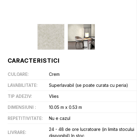
CARACTERISTICI
CULOARE
:
Crem
LAVABILITATE
:
Superlavabil (se poate curata cu peria)
TIP ADEZIV
:
Vlies
DIMENSIUNI
:
10.05 m x 0.53 m
REPETITIVITATE
:
Nu e cazul
24 - 48 de ore lucratoare (in limita stocului
LIVRARE
:
disponibil),In stoc