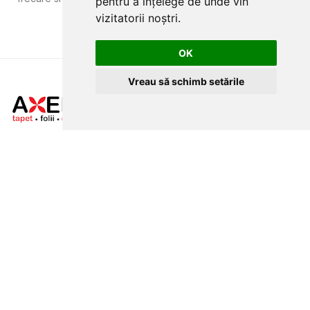
pentru a înțelege de unde vin
vizitatorii noștri.
OK
Vreau să schimb setările
CLUJ-NAPOCA
strada
Traian, nr. 86-88
MAGAZIN ONLINE
SITE DE PREZENTARE
tapetcugarantie.ro
www.axelen.ro
Contactează-ne
NEWSLETTER
Ramai alaturi de noi pentru promotii si oferte