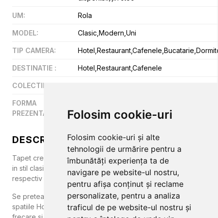
UM
:
Rola
MODEL
:
Clasic,Modern,Uni
TIP CAMERA
:
Hotel,Restaurant,Cafenele,Bucatarie,Dormito
DESTINATIE
:
Hotel,Restaurant,Cafenele
COLECTII
:
Modern&Classic Design
FORMA
Rola
Folosim cookie-uri
PREZENTARE
:
Folosim cookie-uri și alte
DESCRIERE
tehnologii de urmărire pentru a
Tapet crem, in degrade, recomandat incaperilor amenajate
îmbunătăți experiența ta de
in stil clasic sau modern. Modelul are repetitivitate de 50 cm,
navigare pe website-ul nostru,
respectiv de 0 cm, in functie de cum doriti sa il potriviti.
pentru afișa conținut și reclame
personalizate, pentru a analiza
Se preteaza atat in livinguri, dormitoare sau holuri, cat si in
spatiile Horeca, pentru ca este superlavabil si rezistent la
traficul de pe website-ul nostru și
frecare si zgarieturi.