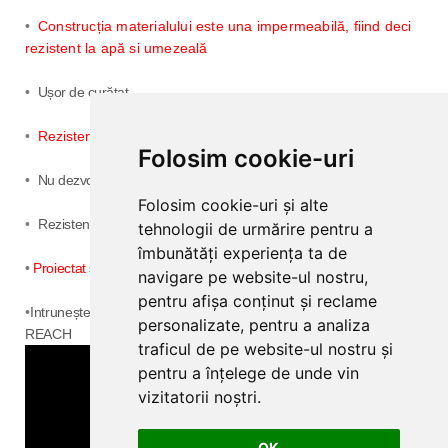
•
Construcția materialului este una impermeabilă, fiind deci
rezistent la apă si umezeală
•
Ușor de curățat
•
Rezistent la lovituri
și
zgârieturi
Folosim cookie-uri
•
Nu dezvoltă
acarieni
Folosim cookie-uri și alte
•
Rezistent la decolorare
datorită
printării
digitale
cu cerneluri
UV
tehnologii de urmărire pentru a
îmbunătăți experiența ta de
•
Proiectat
și
fabricat
in
Spania
conform normativelor
CEE
navigare pe website-ul nostru,
pentru afișa conținut și reclame
•
Intrunește condițiile normativei medioambientale Europene
personalizate, pentru a analiza
REACH
traficul de pe website-ul nostru și
pentru a înțelege de unde vin
vizitatorii noștri.
OK