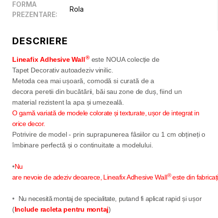
FORMA
Rola
PREZENTARE
:
DESCRIERE
®
Lineafix
Adhesive
Wall
este NOUA colecție de
Tapet Decorativ
autoadeziv
vinilic.
Metoda cea mai
ușoară, comodă si curată de a
decora peretii din bucătării, băi
sau
zone de duș, fiind un
material rezistent la apa și
umezeală.
O gamă
variată de modele colorate
și texturate, ușor de integrat in
orice decor.
Potrivire de model - prin suprapunerea fâsiilor cu 1 cm obțineți o
îmbinare perfectă și o continuitate a modelului.
•
Nu
®
are nevoie de adeziv deoarece,
Lineafix
Adhesive
Wal
l
este din fabrica
•
Nu necesită
montaj de specialitate
, putand fi aplicat
rapid și ușor
(
Include racleta pentru montaj
)