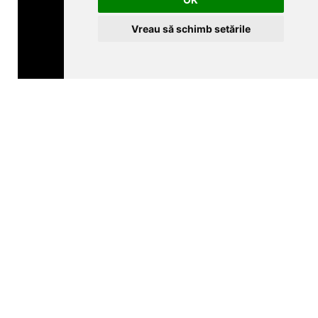
Vreau să schimb setările
CLUJ-NAPOCA
strada
Traian, nr. 86-88