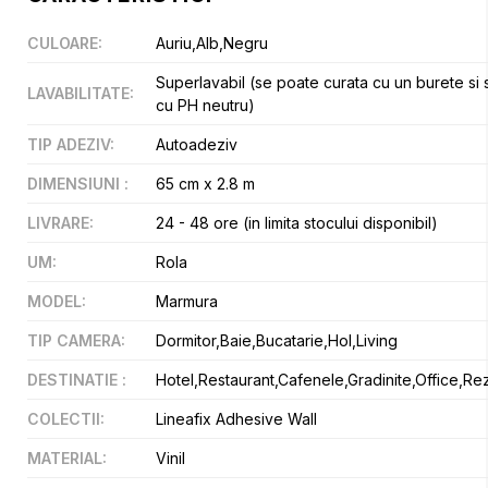
CULOARE
:
Auriu,Alb,Negru
Superlavabil (se poate curata cu un burete si
LAVABILITATE
:
cu PH neutru)
TIP ADEZIV
:
Autoadeziv
DIMENSIUNI
:
65 cm x 2.8 m
LIVRARE
:
24 - 48 ore (in limita stocului disponibil)
UM
:
Rola
MODEL
:
Marmura
TIP CAMERA
:
Dormitor,Baie,Bucatarie,Hol,Living
DESTINATIE
:
Hotel,Restaurant,Cafenele,Gradinite,Office,Rez
COLECTII
:
Lineafix Adhesive Wall
MATERIAL
:
Vinil