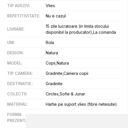
TIP ADEZIV
:
Vlies
REPETITIVITATE
:
Nu e cazul
15 zile lucratoare (in limita stocului
LIVRARE
:
disponibil la producator),La comanda
UM
:
Rola
DESIGN
:
Natura
MODEL
:
Copii,Natura
TIP CAMERA
:
Gradinite,Camera copii
DESTINATIE
:
Gradinite
COLECTII
:
Circles,Sofie & Junar
MATERIAL
:
Hartie pe suport vlies (fibre netesute)
FORMA
Panel
PREZENTARE
: