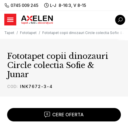
0745 009 245
L-J 8-16:3, V 8-15
Tapet
Fototapet
Fototapet copii dinozauri Circle colectia Sofie & Ju
Fototapet copii dinozauri
Circle colectia Sofie &
Junar
COD
:
INK7672-3-4
CERE OFERTA