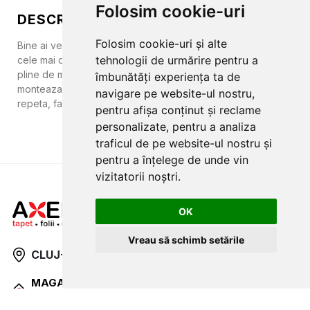
Folosim cookie-uri
DESCRIERE
Folosim cookie-uri și alte
Bine ai venit in lumea copiilor. Colectia Sofie&Junar aduce
tehnologii de urmărire pentru a
cele mai dragute elemente pentru a crea camere de copii
pline de magie si imaginatie. Tapetul este lavabil, se
îmbunătăți experiența ta de
monteaza usor si rezista timp indelungat. Modelele se
navigare pe website-ul nostru,
repeta, facand posibila alaturarea mai multor paneluri.
pentru afișa conținut și reclame
personalizate, pentru a analiza
traficul de pe website-ul nostru și
pentru a înțelege de unde vin
vizitatorii noștri.
OK
Vreau să schimb setările
CLUJ-NAPOCA
strada
Traian, nr. 86-88
MAGAZIN ONLINE
SITE DE PREZENTARE
tapetcugarantie.ro
www.axelen.ro