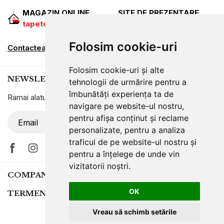
MAGAZIN ONLINE
SITE DE PREZENTARE
tapetcugarantie.ro
www.axelen.ro
Folosim cookie-uri
Contactează-ne
Folosim cookie-uri și alte
NEWSLETTER
tehnologii de urmărire pentru a
îmbunătăți experiența ta de
Ramai alaturi de noi pentru promotii si oferte
navigare pe website-ul nostru,
pentru afișa conținut și reclame
ABONARE
personalizate, pentru a analiza
traficul de pe website-ul nostru și
pentru a înțelege de unde vin
vizitatorii noștri.
COMPANIA
OK
TERMENI SI CONDITII
Vreau să schimb setările