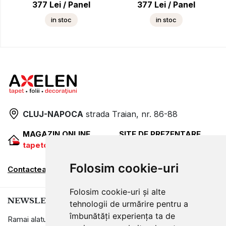
377
Lei
/
Panel
377
Lei
/
Panel
in stoc
in stoc
CLUJ-NAPOCA
strada
Traian, nr. 86-88
MAGAZIN ONLINE
SITE DE PREZENTARE
tapetcugarantie.ro
www.axelen.ro
Folosim cookie-uri
Contactează-ne
Folosim cookie-uri și alte
NEWSLETTER
tehnologii de urmărire pentru a
îmbunătăți experiența ta de
Ramai alaturi de noi pentru promotii si oferte