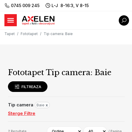
0745 009 245
L-J 8-16:3, V 8-15
Tapet
Fototapet
Tip camera
:
Baie
Fototapet Tip camera: Baie
FILTREAZA
Tip camera
Baie
x
Sterge Filtre
2
Rezultate
/
Pagina