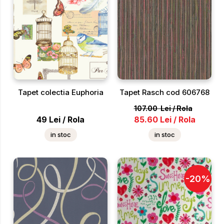
Tapet colectia Euphoria
Tapet Rasch cod 606768
107.00
Lei
/
Rola
49
Lei
/
Rola
85.60
Lei
/
Rola
in stoc
in stoc
-
20
%