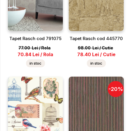
Tapet Rasch cod 791075
Tapet Rasch cod 445770
77.00
Lei
/
Rola
98.00
Lei
/
Cutie
70.84
Lei
/
Rola
78.40
Lei
/
Cutie
in stoc
in stoc
-
20
%