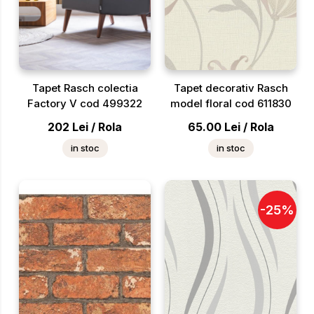
Tapet Rasch colectia
Tapet decorativ Rasch
Factory V cod 499322
model floral cod 611830
202
Lei
/
Rola
65.00
Lei
/
Rola
in stoc
in stoc
-
25
%