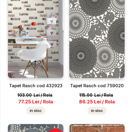
Tapet Rasch cod 432923
Tapet Rasch cod 759020
103.00
Lei
/
Rola
115.00
Lei
/
Rola
77.25
Lei
/
Rola
86.25
Lei
/
Rola
in stoc
in stoc