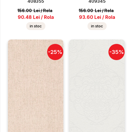
408355
409345
156.00
Lei
/
Rola
156.00
Lei
/
Rola
90.48
Lei
/
Rola
93.60
Lei
/
Rola
in stoc
in stoc
-
25
%
-
35
%