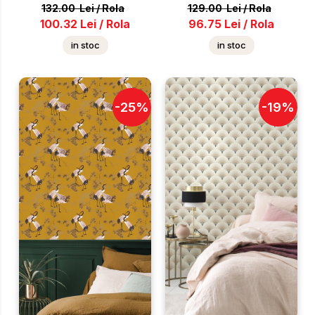
132.00
Lei
/
Rola
129.00
Lei
/
Rola
100.32
Lei
/
Rola
96.75
Lei
/
Rola
in stoc
in stoc
-
25
%
-
19
%