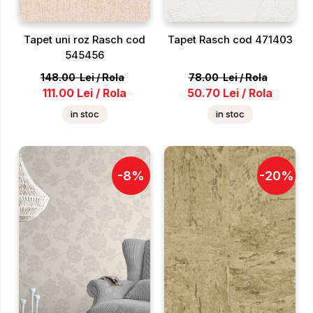
Tapet uni roz Rasch cod
Tapet Rasch cod 471403
545456
148.00
Lei
/
Rola
78.00
Lei
/
Rola
111.00
Lei
/
Rola
50.70
Lei
/
Rola
in stoc
in stoc
-
8
%
-
20
%