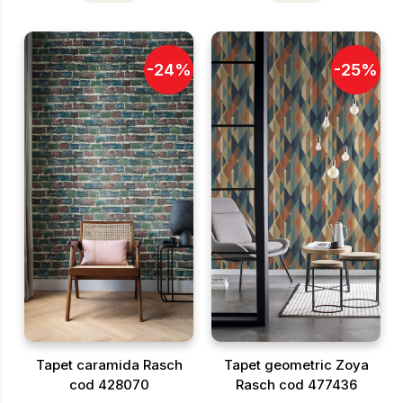
-
24
%
-
25
%
Tapet caramida Rasch
Tapet geometric Zoya
cod 428070
Rasch cod 477436