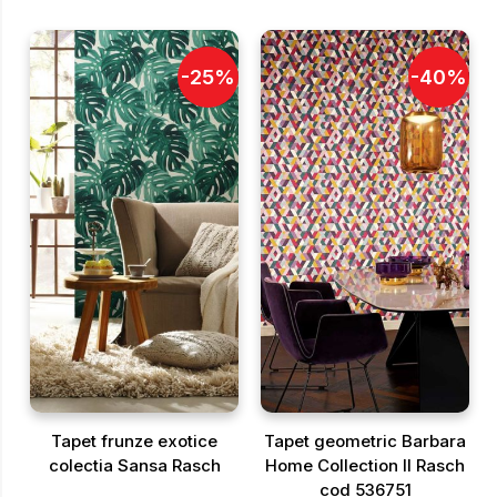
-
25
%
-
40
%
Tapet frunze exotice
Tapet geometric Barbara
colectia Sansa Rasch
Home Collection II Rasch
cod 536751