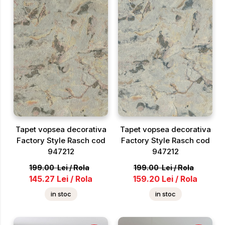
Tapet vopsea decorativa
Tapet vopsea decorativa
Factory Style Rasch cod
Factory Style Rasch cod
947212
947212
199.00
Lei
/
Rola
199.00
Lei
/
Rola
145.27
Lei
/
Rola
159.20
Lei
/
Rola
in stoc
in stoc