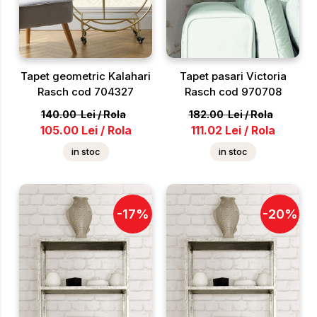
Tapet geometric Kalahari
Tapet pasari Victoria
Rasch cod 704327
Rasch cod 970708
140.00
Lei
/
Rola
182.00
Lei
/
Rola
105.00
Lei
/
Rola
111.02
Lei
/
Rola
in stoc
in stoc
-
17
%
-
20
%