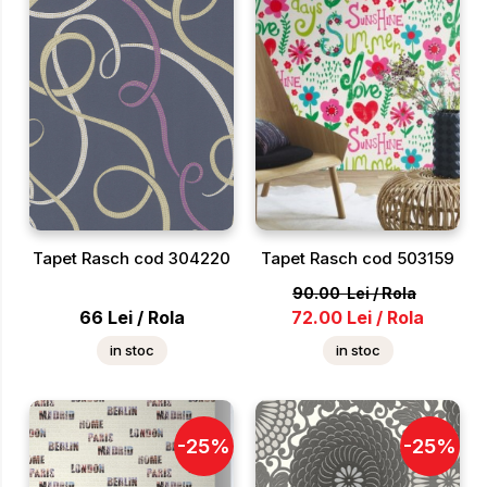
Tapet Rasch cod 304220
Tapet Rasch cod 503159
90.00
Lei
/
Rola
66
Lei
/
Rola
72.00
Lei
/
Rola
in stoc
in stoc
-
25
%
-
25
%