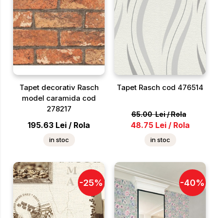
Tapet decorativ Rasch
Tapet Rasch cod 476514
model caramida cod
278217
65.00
Lei
/
Rola
195.63
Lei
/
Rola
48.75
Lei
/
Rola
in stoc
in stoc
-
25
%
-
40
%