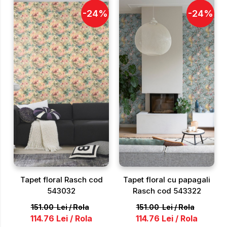
-
24
%
-
24
%
Tapet floral Rasch cod
Tapet floral cu papagali
543032
Rasch cod 543322
151.00
Lei
/
Rola
151.00
Lei
/
Rola
114.76
Lei
/
Rola
114.76
Lei
/
Rola