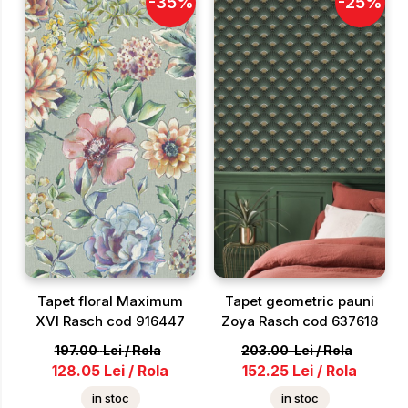
-
35
%
-
25
%
Tapet floral Maximum
Tapet geometric pauni
XVI Rasch cod 916447
Zoya Rasch cod 637618
197.00
Lei
/
Rola
203.00
Lei
/
Rola
128.05
Lei
/
Rola
152.25
Lei
/
Rola
in stoc
in stoc