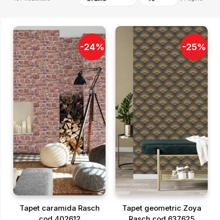
-
24
%
-
25
%
Tapet caramida Rasch
Tapet geometric Zoya
cod 402612
Rasch cod 637625