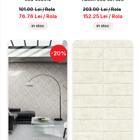
101.00
Lei
/
Rola
203.00
Lei
/
Rola
76.76
Lei
/
Rola
152.25
Lei
/
Rola
in stoc
in stoc
-
20
%