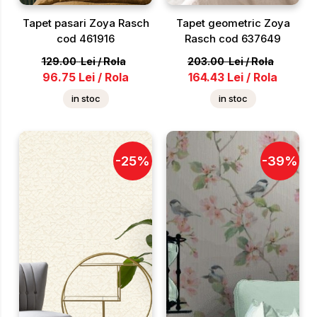
Tapet pasari Zoya Rasch
Tapet geometric Zoya
cod 461916
Rasch cod 637649
129.00
Lei
/
Rola
203.00
Lei
/
Rola
96.75
Lei
/
Rola
164.43
Lei
/
Rola
in stoc
in stoc
-
25
%
-
39
%