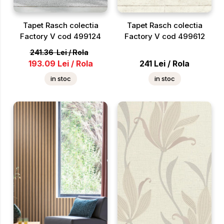
Tapet Rasch colectia
Tapet Rasch colectia
Factory V cod 499124
Factory V cod 499612
241.36
Lei
/
Rola
193.09
Lei
/
Rola
241
Lei
/
Rola
in stoc
in stoc