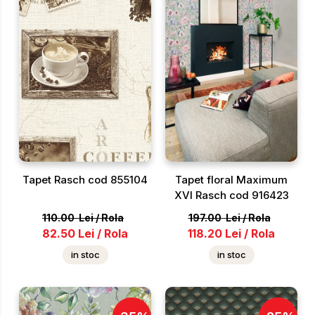
Tapet Rasch cod 855104
Tapet floral Maximum
XVI Rasch cod 916423
110.00
Lei
/
Rola
197.00
Lei
/
Rola
82.50
Lei
/
Rola
118.20
Lei
/
Rola
in stoc
in stoc