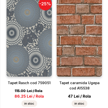
-
25
%
Tapet Rasch cod 759051
Tapet caramida Ugepa
cod A15538
115.00
Lei
/
Rola
86.25
Lei
/
Rola
47
Lei
/
Rola
in stoc
in stoc