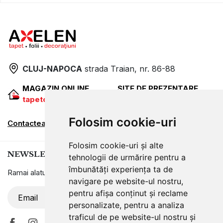
CLUJ-NAPOCA
strada
Traian, nr. 86-88
MAGAZIN ONLINE
SITE DE PREZENTARE
tapetcugarantie.ro
www.axelen.ro
Folosim cookie-uri
Contactează-ne
Folosim cookie-uri și alte
NEWSLETTER
tehnologii de urmărire pentru a
îmbunătăți experiența ta de
Ramai alaturi de noi pentru promotii si oferte
navigare pe website-ul nostru,
pentru afișa conținut și reclame
ABONARE
personalizate, pentru a analiza
traficul de pe website-ul nostru și