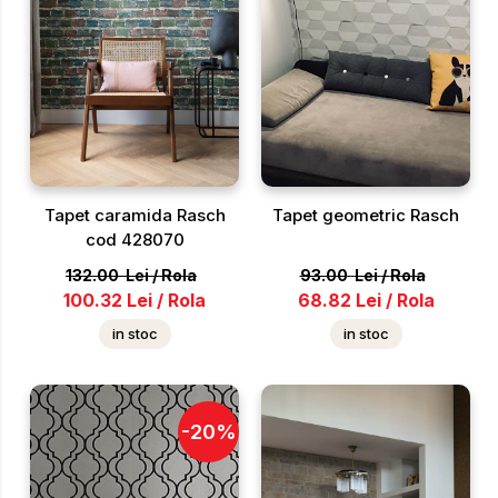
Tapet caramida Rasch
Tapet geometric Rasch
cod 428070
132.00
Lei
/
Rola
93.00
Lei
/
Rola
100.32
Lei
/
Rola
68.82
Lei
/
Rola
in stoc
in stoc
-
20
%