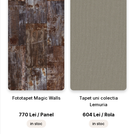
Fototapet Magic Walls
Tapet uni colectia
Lemuria
770
Lei
/
Panel
604
Lei
/
Rola
in stoc
in stoc