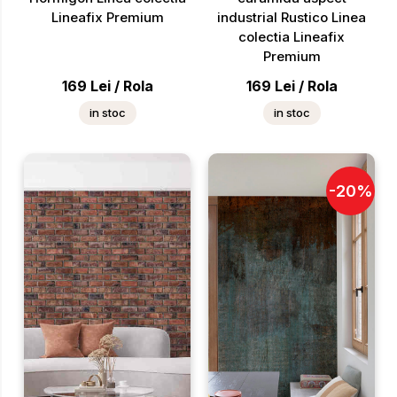
Lineafix Premium
industrial Rustico Linea
colectia Lineafix
Premium
169
Lei
/
Rola
169
Lei
/
Rola
in stoc
in stoc
-
20
%