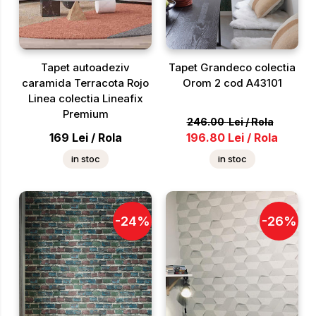
Tapet autoadeziv
Tapet Grandeco colectia
caramida Terracota Rojo
Orom 2 cod A43101
Linea colectia Lineafix
Premium
246.00
Lei
/
Rola
169
Lei
/
Rola
196.80
Lei
/
Rola
in stoc
in stoc
-
24
%
-
26
%