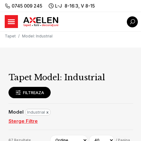
0745 009 245
L-J 8-16:3, V 8-15
Tapet
Model
:
Industrial
Tapet Model: Industrial
FILTREAZA
Model
Industrial
x
Sterge Filtre
67
Rezultate
/
Pagina