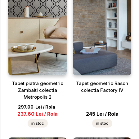
Tapet piatra geometric
Tapet geometric Rasch
Zambaiti colectia
colectia Factory IV
Metropolis 2
297.00
Lei
/
Rola
237.60
Lei
/
Rola
245
Lei
/
Rola
in stoc
in stoc