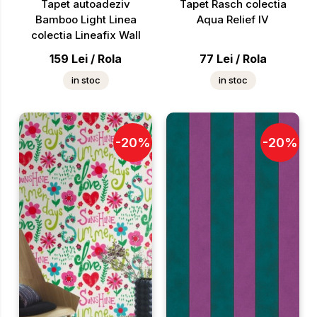
Tapet autoadeziv
Tapet Rasch colectia
Bamboo Light Linea
Aqua Relief IV
colectia Lineafix Wall
159
Lei
/
Rola
77
Lei
/
Rola
in stoc
in stoc
-
20
%
-
20
%