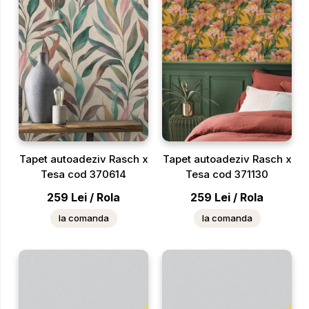
Tapet autoadeziv Rasch x
Tapet autoadeziv Rasch x
Tesa cod 370614
Tesa cod 371130
259
Lei
/
Rola
259
Lei
/
Rola
la comanda
la comanda