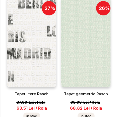
-
27
%
-
26
%
Tapet litere Rasch
Tapet geometric Rasch
87.00
Lei
/
Rola
93.00
Lei
/
Rola
63.51
Lei
/
Rola
68.82
Lei
/
Rola
in stoc
in stoc