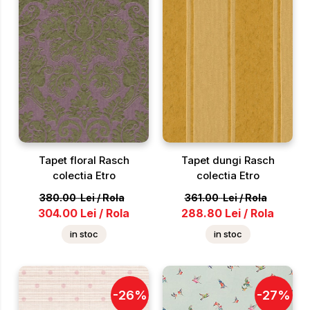
Tapet floral Rasch
Tapet dungi Rasch
colectia Etro
colectia Etro
380.00
Lei
/
Rola
361.00
Lei
/
Rola
304.00
Lei
/
Rola
288.80
Lei
/
Rola
in stoc
in stoc
-
26
%
-
27
%