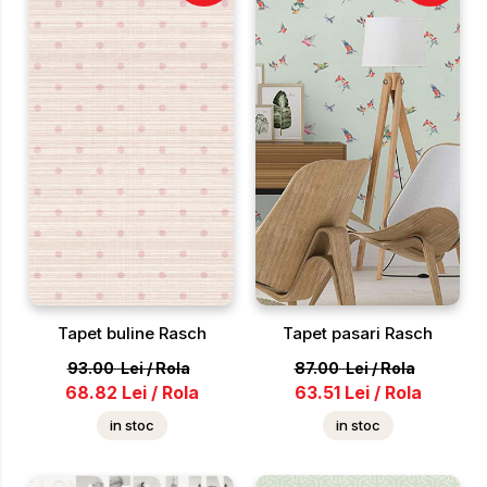
Tapet buline Rasch
Tapet pasari Rasch
93.00
Lei
/
Rola
87.00
Lei
/
Rola
68.82
Lei
/
Rola
63.51
Lei
/
Rola
in stoc
in stoc