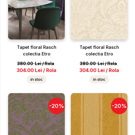
Tapet floral Rasch
Tapet floral Rasch
colectia Etro
colectia Etro
380.00
Lei
/
Rola
380.00
Lei
/
Rola
304.00
Lei
/
Rola
304.00
Lei
/
Rola
in stoc
in stoc
-
20
%
-
20
%