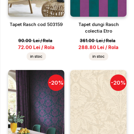
Tapet Rasch cod 503159
Tapet dungi Rasch
colectia Etro
90.00
Lei
/
Rola
361.00
Lei
/
Rola
72.00
Lei
/
Rola
288.80
Lei
/
Rola
in stoc
in stoc
-
20
%
-
20
%