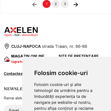
1
2
3
CLUJ-NAPOCA
strada
Traian, nr. 86-88
MAGAZIN ONLINE
SITE DE PREZENTARE
tapetcugarantie.ro
www.axelen.ro
Folosim cookie-uri
Contactează-ne
Folosim cookie-uri și alte
NEWSLETTER
tehnologii de urmărire pentru a
îmbunătăți experiența ta de
Ramai alaturi de noi pentru promotii si oferte
navigare pe website-ul nostru,
pentru afișa conținut și reclame
ABONARE