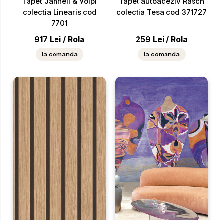
Tapet Janneli & Volpi
Tapet autoadeziv Rasch
colectia Linearis cod
colectia Tesa cod 371727
7701
917
Lei
/
Rola
259
Lei
/
Rola
la comanda
la comanda