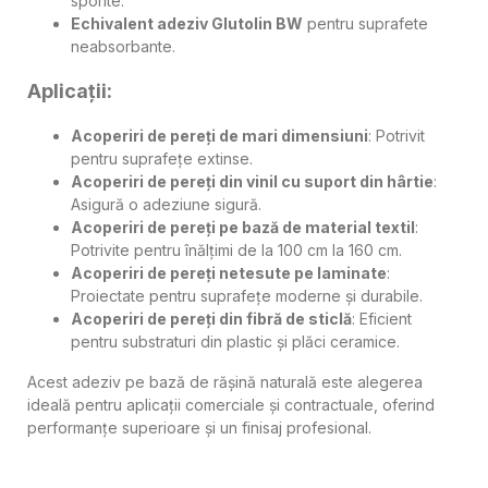
sporite.
Echivalent adeziv Glutolin BW
pentru suprafete
neabsorbante.
Aplicații:
Acoperiri de pereți de mari dimensiuni
: Potrivit
pentru suprafețe extinse.
Acoperiri de pereți din vinil cu suport din hârtie
:
Asigură o adeziune sigură.
Acoperiri de pereți pe bază de material textil
:
Potrivite pentru înălțimi de la 100 cm la 160 cm.
Acoperiri de pereți netesute pe laminate
:
Proiectate pentru suprafețe moderne și durabile.
Acoperiri de pereți din fibră de sticlă
: Eficient
pentru substraturi din plastic și plăci ceramice.
Acest adeziv pe bază de rășină naturală este alegerea
ideală pentru aplicații comerciale și contractuale, oferind
performanțe superioare și un finisaj profesional.