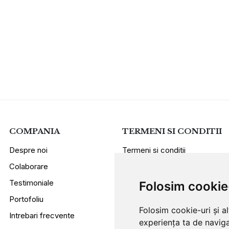
COMPANIA
TERMENI SI CONDITII
Despre noi
Termeni si conditii
Colaborare
Politica de confidentialitate
Testimoniale
Sugestii si reclamatii
Folosim cookie
Portofoliu
Folosim cookie-uri și a
Intrebari frecvente
experiența ta de naviga