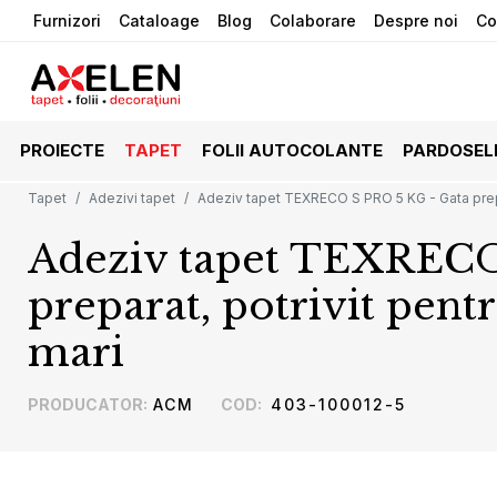
Furnizori
Cataloage
Blog
Colaborare
Despre noi
Co
PROIECTE
TAPET
FOLII AUTOCOLANTE
PARDOSEL
Tapet
Adezivi tapet
Adeziv tapet TEXRECO S PRO 5 KG - Gata prepar
Adeziv tapet TEXRECO
preparat, potrivit pent
mari
PRODUCATOR
:
ACM
COD
:
403-100012-5