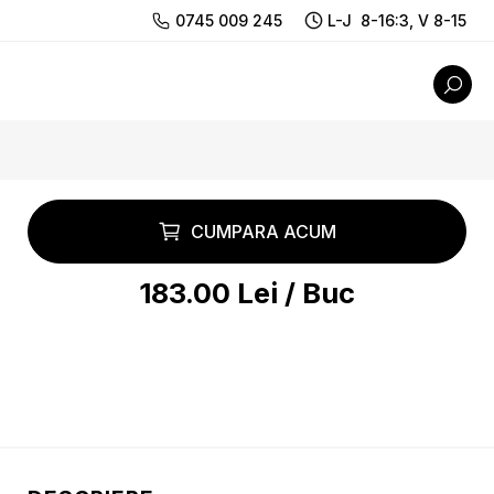
0745 009 245
L-J 8-16:3, V 8-15
CUMPARA ACUM
183.00
Lei
/
Buc