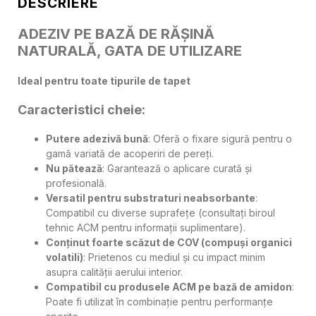
DESCRIERE
ADEZIV PE BAZĂ DE RĂȘINĂ
NATURALĂ, GATA DE UTILIZARE
Ideal pentru toate tipurile de tapet
Caracteristici cheie:
Putere adezivă bună
: Oferă o fixare sigură pentru o
gamă variată de acoperiri de pereți.
Nu pătează
: Garantează o aplicare curată și
profesională.
Versatil pentru substraturi neabsorbante
:
Compatibil cu diverse suprafețe (consultați biroul
tehnic ACM pentru informații suplimentare).
Conținut foarte scăzut de COV (compuși organici
volatili)
: Prietenos cu mediul și cu impact minim
asupra calității aerului interior.
Compatibil cu produsele ACM pe bază de amidon
:
Poate fi utilizat în combinație pentru performanțe