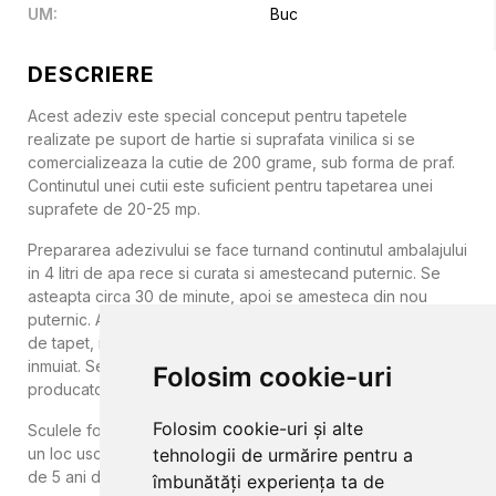
UM
:
Buc
DESCRIERE
Acest adeziv este special conceput pentru tapetele
realizate pe suport de hartie si suprafata vinilica si se
comercializeaza la cutie de 200 grame, sub forma de praf.
Continutul unei cutii este suficient pentru tapetarea unei
suprafete de 20-25 mp.
Prepararea adezivului se face turnand continutul ambalajului
in 4 litri de apa rece si curata si amestecand puternic. Se
asteapta circa 30 de minute, apoi se amesteca din nou
puternic. Adezivul astfel obtinut se aplica cu o rola pe fasiile
de tapet, iar apoi fasiie se cor indoi in doua si se vor lasa la
inmuiat. Se vor respecta instructiunile de montaj ale
Folosim cookie-uri
producatorilor de tapet.
Folosim cookie-uri și alte
Sculele folosite se vor curata cu apa. Se depoziteaza intr-
un loc uscat. Termenul de valabilitate al acestui adeziv este
tehnologii de urmărire pentru a
de 5 ani de la data fabricatiei.
îmbunătăți experiența ta de