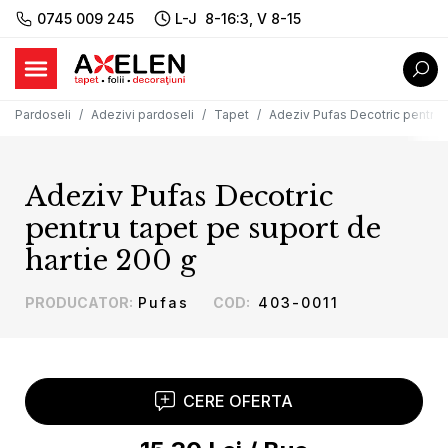
0745 009 245
L-J 8-16:3, V 8-15
Pardoseli
Adezivi pardoseli
Tapet
Adeziv Pufas Decotric pentru t
Adeziv Pufas Decotric
pentru tapet pe suport de
hartie 200 g
PRODUCATOR
:
Pufas
COD
:
403-0011
CERE OFERTA