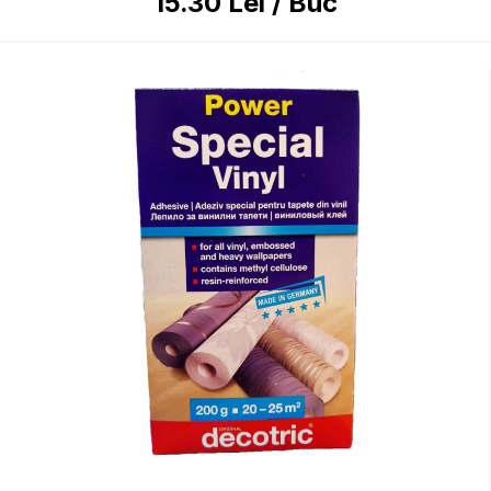
15.30
Lei
/
Buc