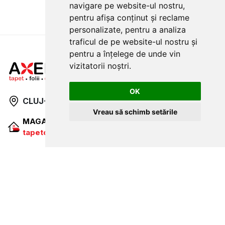
navigare pe website-ul nostru,
pentru afișa conținut și reclame
personalizate, pentru a analiza
traficul de pe website-ul nostru și
pentru a înțelege de unde vin
vizitatorii noștri.
OK
CLUJ-NAPOCA
strada
Traian, nr. 86-88
Vreau să schimb setările
MAGAZIN ONLINE
SITE DE PREZENTARE
tapetcugarantie.ro
www.axelen.ro
Contactează-ne
NEWSLETTER
Ramai alaturi de noi pentru promotii si oferte