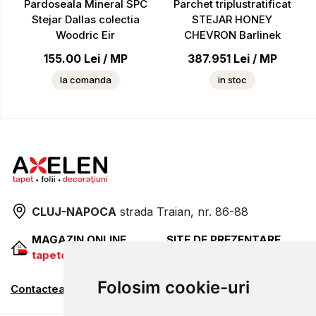
Pardoseala Mineral SPC
Parchet triplustratificat
Stejar Dallas colectia
STEJAR HONEY
Woodric Eir
CHEVRON Barlinek
155.00
Lei
/
MP
387.951
Lei
/
MP
la comanda
in stoc
CLUJ-NAPOCA
strada
Traian, nr. 86-88
MAGAZIN ONLINE
SITE DE PREZENTARE
tapetcugarantie.ro
www.axelen.ro
Folosim cookie-uri
Contactează-ne