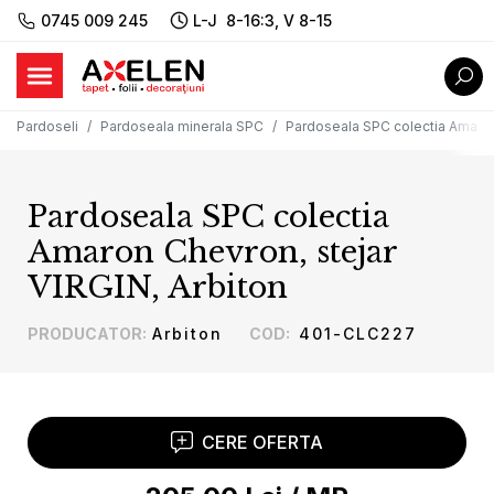
0745 009 245
L-J 8-16:3, V 8-15
Pardoseli
Pardoseala minerala SPC
Pardoseala SPC colectia Amaron 
Pardoseala SPC colectia
Amaron Chevron, stejar
VIRGIN, Arbiton
PRODUCATOR
:
Arbiton
COD
:
401-CLC227
CERE OFERTA