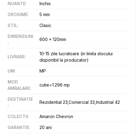
NUANTE
:
Inchis
GROSIME
:
5 mm
STIL
:
Clasic
DIMENSIUNI
600 x 120mm
:
10-15 zile lucratoare (in limita stocului
LIVRARE
:
disponibil la producator)
UM
:
MP
MOD
cutie=1.296 mp
AMBALARE
:
DESTINATIE
Rezidential 23,Comercial 33,Industrial 42
:
COLECTII
:
Amaron Chevron
GARANTIE
:
20 ani