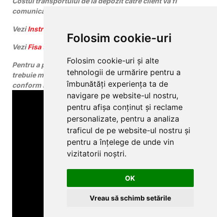
Costul transportului de la depozit catre client va fi
comunicat pentru fiecare comanda in parte.
Vezi
Instructiunile de montaj
.
Folosim cookie-uri
Vezi
Fisa tehnica
.
Folosim cookie-uri și alte
Pentru a putea beneficia de garantie, aceste produse
tehnologii de urmărire pentru a
trebuie montate cu
substratul Arbiton
corespunzator si
îmbunătăți experiența ta de
conform instructiunilor de montaj.
navigare pe website-ul nostru,
pentru afișa conținut și reclame
personalizate, pentru a analiza
traficul de pe website-ul nostru și
pentru a înțelege de unde vin
vizitatorii noștri.
OK
Vreau să schimb setările