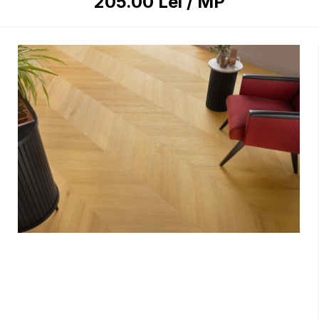
205.00
Lei
/
MP