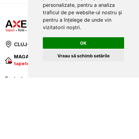
personalizate, pentru a analiza
traficul de pe website-ul nostru și
pentru a înțelege de unde vin
vizitatorii noștri.
OK
CLUJ-NAPOCA
strada
Traian, nr. 86-88
Vreau să schimb setările
MAGAZIN ONLINE
SITE DE PREZENTARE
tapetcugarantie.ro
www.axelen.ro
Contactează-ne
NEWSLETTER
Ramai alaturi de noi pentru promotii si oferte
ABONARE