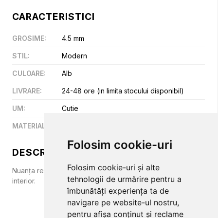
CARACTERISTICI
GROSIME
:
4.5 mm
STIL
:
Modern
CULOARE
:
Alb
LIVRARE
:
24-48 ore (in limita stocului disponibil)
UM
:
Cutie
MATERIAL
:
SPC
Folosim cookie-uri
DESCRIERE
Folosim cookie-uri și alte
Nuanța rece aduce prospețime și spațialitate fiecărui
tehnologii de urmărire pentru a
interior.
îmbunătăți experiența ta de
navigare pe website-ul nostru,
pentru afișa conținut și reclame