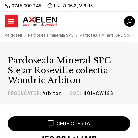
0745 009 245
L-J 8-16:3, V 8-15
Pardoseli
Pardoseala minerala SPC
Pardoseala Mineral SPC Stejar R
Pardoseala Mineral SPC
Stejar Roseville colectia
Woodric Arbiton
PRODUCATOR
:
Arbiton
COD
:
401-CW183
CERE OFERTA