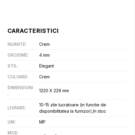
CARACTERISTICI
NUANTE
:
Crem
GROSIME
:
4 mm
STIL
:
Elegant
CULOARE
:
Crem
DIMENSIUNI
1220 X 229 mm
:
10-15 zile lucratoare (in functie de
LIVRARE
:
disponibilitatea la furnizor),In stoc
UM
:
MP
MOD