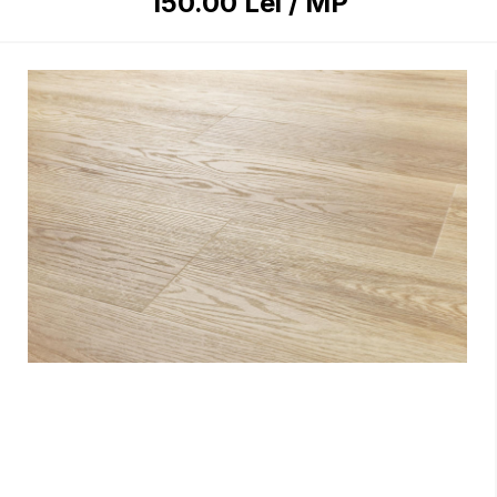
150.00
Lei
/
MP