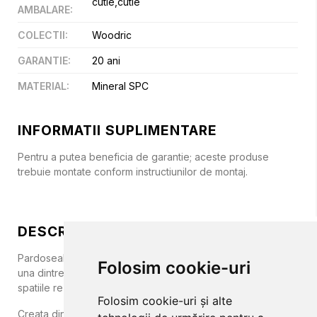
cutie,cutie
AMBALARE
:
COLECTII
:
Woodric
GARANTIE
:
20 ani
MATERIAL
:
Mineral SPC
INFORMATII SUPLIMENTARE
Pentru a putea beneficia de garantie; aceste produse
trebuie montate conform instructiunilor de montaj.
DESCRIERE
Pardoseala Mineral SPC Woodric de la Arbiton reprezinta
Folosim cookie-uri
una dintre cele mai noi optiuni de placi de vinil pentru
spatiile rezidentiale si pentru spatiile cu trafic intens.
Folosim cookie-uri și alte
Creata dintr-un material special, ce urmeaza fibra lemnului,