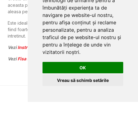
tehnologii de urmărire pentru a
aceasta pardoseala este o alternativa extrem de bine
îmbunătăți experiența ta de
aleasa pentru pardoselile clasice.
navigare pe website-ul nostru,
pentru afișa conținut și reclame
Este ideala pentru montaj peste incalzirea prin pardoseala,
fiind foarte rezistenta la zgarieturi, impermeabila si usor de
personalizate, pentru a analiza
intretinut.
traficul de pe website-ul nostru și
pentru a înțelege de unde vin
Vezi
Instructiunile de montaj.
vizitatorii noștri.
Vezi
Fisa tehnica.
OK
Vreau să schimb setările
CLUJ-NAPOCA
strada
Traian, nr. 86-88