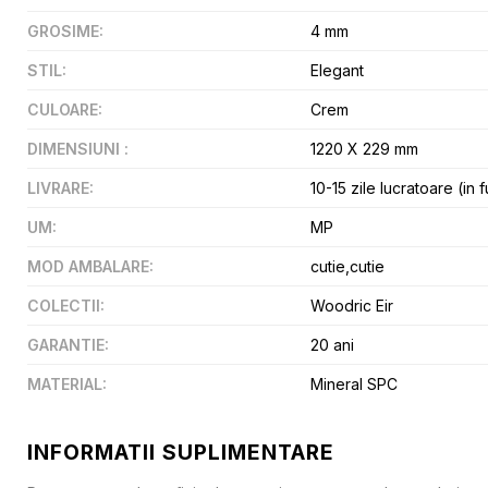
GROSIME
:
4 mm
STIL
:
Elegant
CULOARE
:
Crem
DIMENSIUNI
:
1220 X 229 mm
LIVRARE
:
10-15 zile lucratoare (in 
UM
:
MP
MOD AMBALARE
:
cutie,cutie
COLECTII
:
Woodric Eir
GARANTIE
:
20 ani
MATERIAL
:
Mineral SPC
INFORMATII SUPLIMENTARE