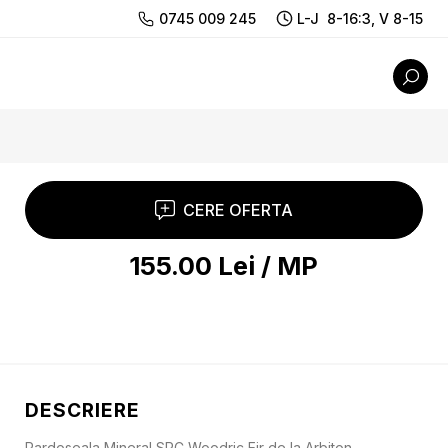
0745 009 245
L-J 8-16:3, V 8-15
CERE OFERTA
155.00
Lei
/
MP
DESCRIERE
Pardoseala Mineral SPC Woodric Eir de la Arbiton