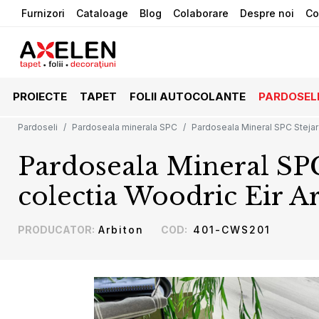
Furnizori
Cataloage
Blog
Colaborare
Despre noi
Co
PROIECTE
TAPET
FOLII AUTOCOLANTE
PARDOSEL
Pardoseli
Pardoseala minerala SPC
Pardoseala Mineral SPC Stejar 
Pardoseala Mineral SP
colectia Woodric Eir A
PRODUCATOR
:
Arbiton
COD
:
401-CWS201