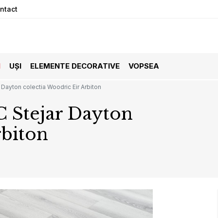
ntact
I
UȘI
ELEMENTE DECORATIVE
VOPSEA
Dayton colectia Woodric Eir Arbiton
C Stejar Dayton
rbiton