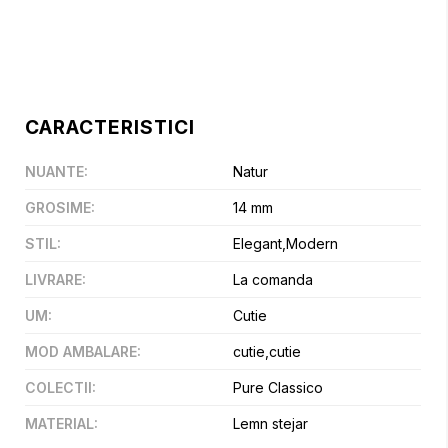
CARACTERISTICI
NUANTE
:
Natur
GROSIME
:
14 mm
STIL
:
Elegant,Modern
LIVRARE
:
La comanda
UM
:
Cutie
MOD AMBALARE
:
cutie,cutie
COLECTII
:
Pure Classico
MATERIAL
:
Lemn stejar