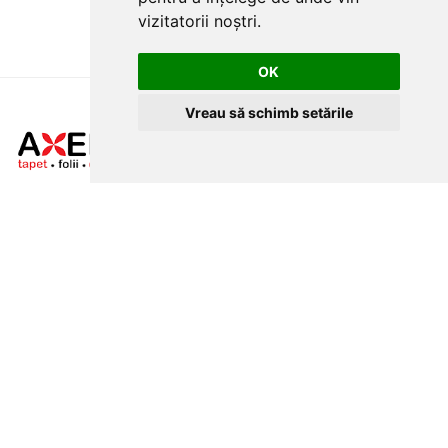
vizitatorii noștri.
OK
Vreau să schimb setările
CLUJ-NAPOCA
strada
Traian, nr. 86-88
MAGAZIN ONLINE
SITE DE PREZENTARE
tapetcugarantie.ro
www.axelen.ro
Contactează-ne
NEWSLETTER
Ramai alaturi de noi pentru promotii si oferte