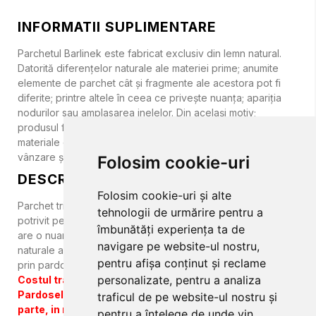
INFORMATII SUPLIMENTARE
Parchetul Barlinek este fabricat exclusiv din lemn natural.
Datorită diferenţelor naturale ale materiei prime; anumite
elemente de parchet cât şi fragmente ale acestora pot fi
diferite; printre altele în ceea ce priveşte nuanţa; apariţia
nodurilor sau amplasarea inelelor. Din acelaşi motiv;
produsul final poate să nu fie identic cu cel prezentat în
materiale de marketing; pe panourile expuse la punctele de
vânzare şi pe site-ul producătorului.
Folosim cookie-uri
DESCRIERE
Folosim cookie-uri și alte
Parchet triplustratificat STEJAR SERENE HERRINGBONE 110
tehnologii de urmărire pentru a
potrivit pentru proiecte de amenajare moderne. Parchetul
îmbunătăți experiența ta de
are o nuanță bej-cenușie, cu o multitudine de caracteristici
navigare pe website-ul nostru,
naturale ale lemnului. Finisat cu lac mat. Permite incalzirea
pentru afișa conținut și reclame
prin pardoseala cu devigrare precum si cu apa.
personalizate, pentru a analiza
Costul transportului pentru gama de produse
Pardoseli ,va fi comunicat pentru fiecare comanda in
traficul de pe website-ul nostru și
parte, in momentul ofertarii.
pentru a înțelege de unde vin