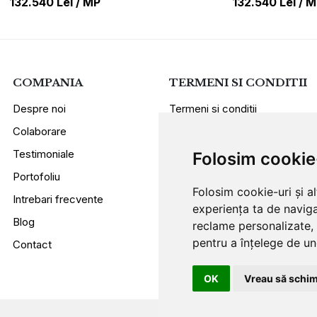
132.540
Lei
/
MP
132.540
Lei
/
M
COMPANIA
TERMENI SI CONDITII
Despre noi
Termeni si conditii
Colaborare
Politica de confidentialitate
Testimoniale
Sugestii si reclamatii
Folosim cookie
Portofoliu
Folosim cookie-uri și a
Intrebari frecvente
experiența ta de naviga
Blog
reclame personalizate, 
pentru a înțelege de und
Contact
OK
Vreau să schim