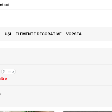
ntact
I
UȘI
ELEMENTE DECORATIVE
VOPSEA
3 mm
x
ltre
e