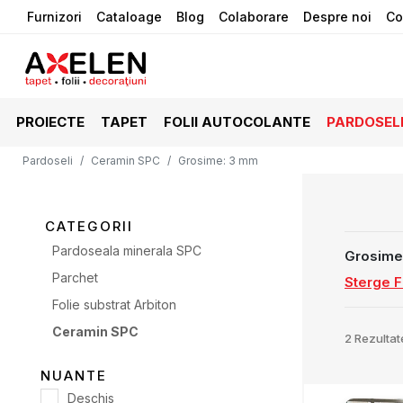
Furnizori
Cataloage
Blog
Colaborare
Despre noi
Co
PROIECTE
TAPET
FOLII AUTOCOLANTE
PARDOSEL
Pardoseli
Ceramin SPC
Grosime
:
3 mm
CATEGORII
Pardoseala minerala SPC
Grosime
Parchet
Sterge Fi
Folie substrat Arbiton
Ceramin SPC
2
Rezultat
NUANTE
Deschis