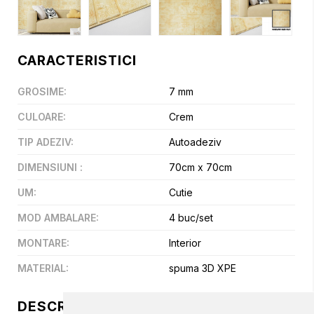
CARACTERISTICI
GROSIME
:
7 mm
CULOARE
:
Crem
TIP ADEZIV
:
Autoadeziv
DIMENSIUNI
:
70cm x 70cm
UM
:
Cutie
MOD AMBALARE
:
4 buc/set
MONTARE
:
Interior
MATERIAL
:
spuma 3D XPE
DESCRIERE