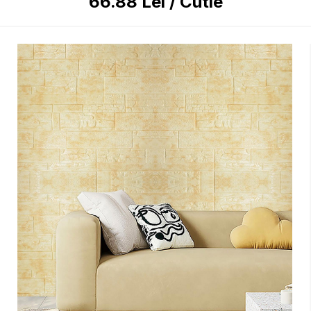
66.88
Lei
/
Cutie