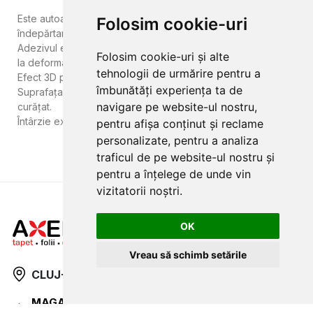
Este autoadeziv, poate fi instalat simplu și ușor prin
Folosim cookie-uri
îndepărtarea hârtiei suport și lipirea la locul dorit.
Adezivul este puternic, nu trebuie să vă faceți griji cu privire
Folosim cookie-uri și alte
la deformarea și dezlipirea marginilor.
tehnologii de urmărire pentru a
Efect 3D puternic.
îmbunătăți experiența ta de
Suprafața este impermeabilă și rezistentă la ulei și ușor de
navigare pe website-ul nostru,
curățat.
Întârzie extinderea flăcărilor.
pentru afișa conținut și reclame
personalizate, pentru a analiza
traficul de pe website-ul nostru și
pentru a înțelege de unde vin
vizitatorii noștri.
OK
Vreau să schimb setările
CLUJ-NAPOCA
strada
Traian, nr. 86-88
MAGAZIN ONLINE
SITE DE PREZENTARE