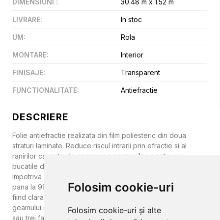
DIMENSIUNI
:
30.48 m x 1.52 m
LIVRARE
:
In stoc
UM
:
Rola
MONTARE
:
Interior
FINISAJE
:
Transparent
FUNCTIONALITATE
:
Antiefractie
DESCRIERE
Folie antiefractie realizata din film poliesteric din doua
straturi laminate. Reduce riscul intrarii prin efractie si al
ranirilor cauzate de spargerea geamurilor, pentru ca
bucatile de sticla raman prinse in folie. Asigura si protectie
impotriva razelor UV, pe care le filtreaza in proportie de
Folosim cookie-uri
pana la 99%. Nu diminueaza calitatile estetice ale sticlei,
fiind clara optic si transparenta. Se aplica numai pe interiorul
geamului si poate fi folosita pentru geamuri cu una, doua
Folosim cookie-uri și alte
sau trei fasii de sticla, dar si pe vitrine sau alte suprafete