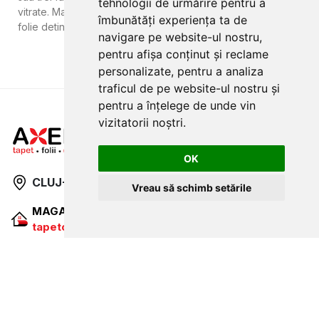
tehnologii de urmărire pentru a
vitrate. Mai multe detalii vedeti in fisa tehnica. Acest tip de
îmbunătăți experiența ta de
folie detine certificat clasa siguranta P1 A SR EN 356 : 2003.
navigare pe website-ul nostru,
pentru afișa conținut și reclame
personalizate, pentru a analiza
traficul de pe website-ul nostru și
pentru a înțelege de unde vin
vizitatorii noștri.
OK
CLUJ-NAPOCA
strada
Traian, nr. 86-88
Vreau să schimb setările
MAGAZIN ONLINE
SITE DE PREZENTARE
tapetcugarantie.ro
www.axelen.ro
Contactează-ne
NEWSLETTER