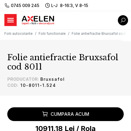
0745 009 245
L-J 8-16:3, V 8-15
Folii autocolante
Folii functionale
Folie antiefractie Bruxsafol cod 80
Folie antiefractie Bruxsafol
cod 8011
PRODUCATOR
:
Bruxsafol
COD
:
10-8011-1.524
CUMPARA ACUM
10911.18
Lei
/
Rola