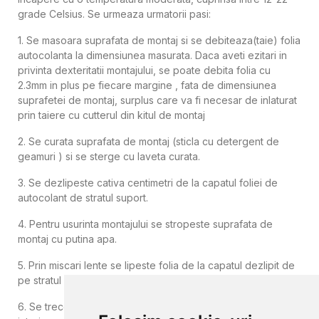
grade Celsius. Se urmeaza urmatorii pasi:
1. Se masoara suprafata de montaj si se debiteaza(taie) folia
autocolanta la dimensiunea masurata. Daca aveti ezitari in
privinta dexteritatii montajului, se poate debita folia cu
2.3mm in plus pe fiecare margine , fata de dimensiunea
suprafetei de montaj, surplus care va fi necesar de inlaturat
prin taiere cu cutterul din kitul de montaj
2. Se curata suprafata de montaj (sticla cu detergent de
geamuri ) si se sterge cu laveta curata.
3. Se dezlipeste cativa centimetri de la capatul foliei de
autocolant de stratul suport.
4. Pentru usurinta montajului se stropeste suprafata de
montaj cu putina apa.
5. Prin miscari lente se lipeste folia de la capatul dezlipit de
pe stratul suport de hartie.
6. Se trece usor cu o racleta peste folia autocolanta dinspre