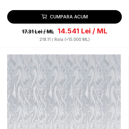
CUMPARA ACUM
14.541
Lei
/
ML
17.31
Lei
/
ML
218.11
/
Rola
(=
15.000
ML
)