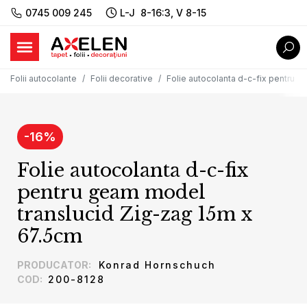
0745 009 245
L-J 8-16:3, V 8-15
Folii autocolante
Folii decorative
Folie autocolanta d-c-fix pentru 
-
16
%
Folie autocolanta d-c-fix
pentru geam model
translucid Zig-zag 15m x
67.5cm
PRODUCATOR
:
Konrad Hornschuch
COD
:
200-8128