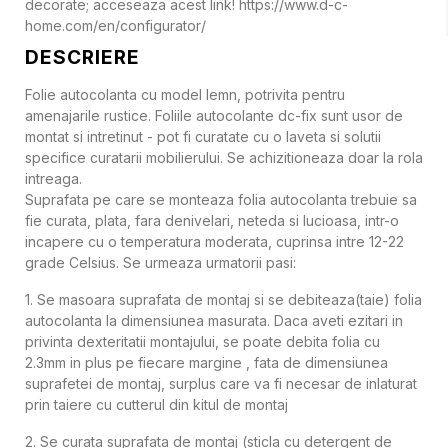
decorate; acceseaza acest link! https://www.d-c-
home.com/en/configurator/
DESCRIERE
Folie autocolanta cu model lemn, potrivita pentru
amenajarile rustice. Foliile autocolante dc-fix sunt usor de
montat si intretinut - pot fi curatate cu o laveta si solutii
specifice curatarii mobilierului. Se achizitioneaza doar la rola
intreaga.
Suprafata pe care se monteaza folia autocolanta trebuie sa
fie curata, plata, fara denivelari, neteda si lucioasa, intr-o
incapere cu o temperatura moderata, cuprinsa intre 12-22
grade Celsius. Se urmeaza urmatorii pasi:
1. Se masoara suprafata de montaj si se debiteaza(taie) folia
autocolanta la dimensiunea masurata. Daca aveti ezitari in
privinta dexteritatii montajului, se poate debita folia cu
2.3mm in plus pe fiecare margine , fata de dimensiunea
suprafetei de montaj, surplus care va fi necesar de inlaturat
prin taiere cu cutterul din kitul de montaj
2. Se curata suprafata de montaj (sticla cu detergent de