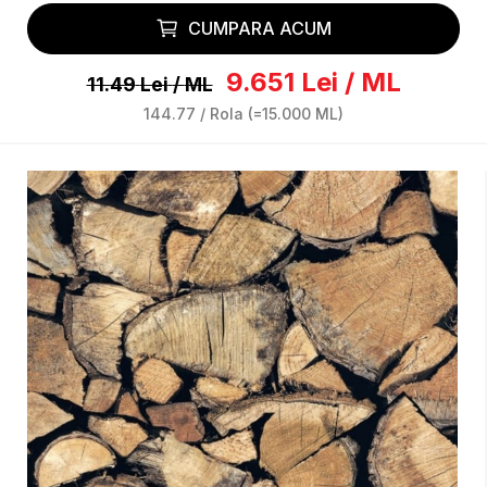
CUMPARA ACUM
9.651
Lei
/
ML
11.49
Lei
/
ML
144.77
/
Rola
(=
15.000
ML
)