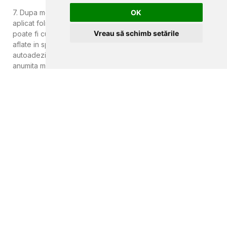
7. Dupa montaj , evitati curatarea suprafetei pe care ati
OK
aplicat folia intr-un interval de timp de cateva ore. Ulterior,
Vreau să schimb setările
poate fi curatata cu o laveta si solutii dedicate. Obiectele
aflate in spatele suprafetei de sticla acoperite cu folia
autoadeziva d-c-fix vor fi protejate la decolorare intr-o
anumita masura, desi permite trecerea luminii solare.
Exemple de montaj si utilizare a foliei
D-c-fix.
O bucatarie decorata
rapid.
Decorarea mobilierului din camera
copiilor.