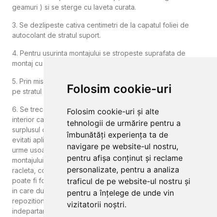
geamuri ) si se sterge cu laveta curata.
3. Se dezlipeste cativa centimetri de la capatul foliei de
autocolant de stratul suport.
4. Pentru usurinta montajului se stropeste suprafata de
montaj cu putina apa.
5. Prin miscari lente se lipeste folia de la capatul dezlipit de
Folosim cookie-uri
pe stratul suport de hartie.
6. Se trece usor cu o racleta peste folia autocolanta dinspre
Folosim cookie-uri și alte
interior catre exterior pentru a uniformiza si a indeparta
tehnologii de urmărire pentru a
surplusul de apa. Desi are o rezistenta crescuta la frecare,
îmbunătăți experiența ta de
evitati aplicarea cu presiune crescuta, pentru ca pot ramane
navigare pe website-ul nostru,
urme usoare pe suprafata foliei pentru sticla. Pentru usurinta
pentru afișa conținut și reclame
montajului, achizitionati kit-ul de montaj care include cutter si
personalizate, pentru a analiza
racleta, cod 399-6016, care se achizitioneaza
aici
. Acest kit
poate fi folosit ulterior si in alte intrebuintari casnice. In cazul
traficul de pe website-ul nostru și
in care dupa montaj, observati anumite bule de aer, puteti
pentru a înțelege de unde vin
repozitiona folia sau urmariti video de mai jos pentru
vizitatorii noștri.
indepartarea
bulelor
.