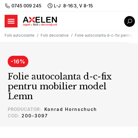
0745 009 245
L-J 8-16:3, V 8-15
Folii autocolante
Folii decorative
Folie autocolanta d-c-fix pentru 
-
16
%
Folie autocolanta d-c-fix
pentru mobilier model
Lemn
PRODUCATOR
:
Konrad Hornschuch
COD
:
200-3097