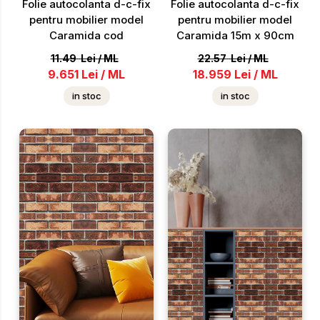
Folie autocolanta d-c-fix
Folie autocolanta d-c-fix
pentru mobilier model
pentru mobilier model
Caramida cod
Caramida 15m x 90cm
11.49
Lei
/
ML
22.57
Lei
/
ML
9.651
Lei
/
ML
18.959
Lei
/
ML
in stoc
in stoc