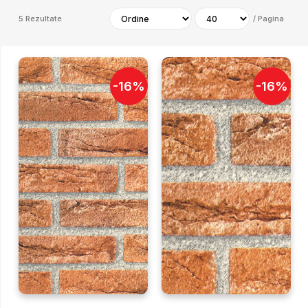
5
Rezultate
/
Pagina
-
16
%
-
16
%