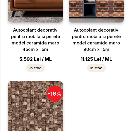
Autocolant decorativ
Autocolant decorativ
pentru mobila si perete
pentru mobila si perete
model caramida maro
model caramida maro
45cm x 15m
90cm x 15m
5.592
Lei
/
ML
11.125
Lei
/
ML
in stoc
in stoc
-
16
%