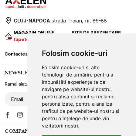
CLUJ-NAPOCA
strada
Traian, nr. 86-88
MAGAZIN ONLINE
SITE DE PREZENTARE
tapetcugarantie.ro
www.axelen.ro
Folosim cookie-uri
Contactează-ne
Folosim cookie-uri și alte
NEWSLETTER
tehnologii de urmărire pentru a
îmbunătăți experiența ta de
Ramai alaturi de noi pentru promotii si oferte
navigare pe website-ul nostru,
pentru afișa conținut și reclame
ABONARE
personalizate, pentru a analiza
traficul de pe website-ul nostru și
pentru a înțelege de unde vin
vizitatorii noștri.
COMPANIA