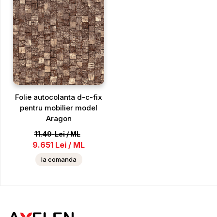
Folie autocolanta d-c-fix
pentru mobilier model
Aragon
11.49
Lei
/
ML
9.651
Lei
/
ML
la comanda