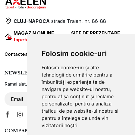
CLUJ-NAPOCA
strada
Traian, nr. 86-88
MAGAZIN ONLINE
SITE DE PREZENTARE
tapetcugarantie.ro
www.axelen.ro
Folosim cookie-uri
Contactează-ne
Folosim cookie-uri și alte
NEWSLETTER
tehnologii de urmărire pentru a
îmbunătăți experiența ta de
Ramai alaturi de noi pentru promotii si oferte
navigare pe website-ul nostru,
pentru afișa conținut și reclame
ABONARE
personalizate, pentru a analiza
traficul de pe website-ul nostru și
pentru a înțelege de unde vin
vizitatorii noștri.
COMPANIA