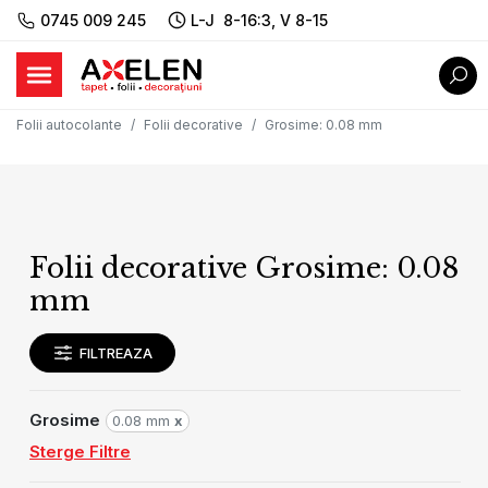
0745 009 245
L-J 8-16:3, V 8-15
Folii autocolante
Folii decorative
Grosime
:
0.08 mm
Folii decorative Grosime: 0.08
mm
FILTREAZA
Grosime
0.08 mm
x
Sterge Filtre