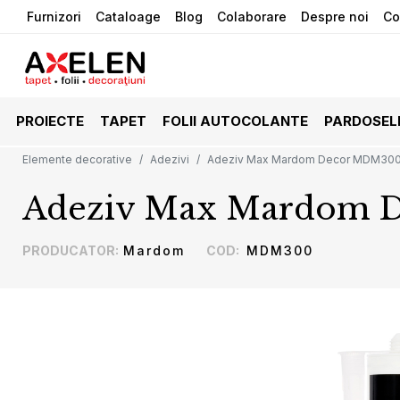
Furnizori
Cataloage
Blog
Colaborare
Despre noi
Co
PROIECTE
TAPET
FOLII AUTOCOLANTE
PARDOSEL
Elemente decorative
Adezivi
Adeziv Max Mardom Decor MDM30
Adeziv Max Mardom 
PRODUCATOR
:
Mardom
COD
:
MDM300