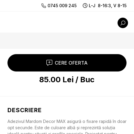
0745 009 245
L-J 8-16:3, V 8-15
CERE OFERTA
85.00
Lei
/
Buc
DESCRIERE
Adezivul Mardom Decor MAX asigură o fixare rapidă în doar
opt secunde. Este de culoare albă și reprezintă soluția
ideală pentru situații și profile speciale. Proiectat pentru