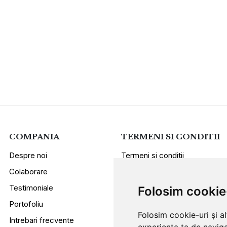
COMPANIA
TERMENI SI CONDITII
Despre noi
Termeni si conditii
Colaborare
Politica de confidentialitate
Testimoniale
Sugestii si reclamatii
Folosim cookie
Portofoliu
Folosim cookie-uri și a
Intrebari frecvente