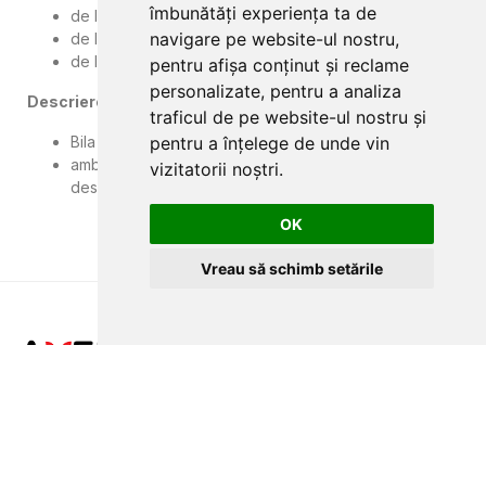
îmbunătăți experiența ta de
de la 30 min: gust ușor și parfumat
navigare pe website-ul nostru,
de la 45 min: gust mediu și parfumat
de la 60 min: gust intens și parfumat
pentru afișa conținut și reclame
personalizate, pentru a analiza
Descrierea produsului:
traficul de pe website-ul nostru și
pentru a înțelege de unde vin
Bila de pin de 70 mm, cu gravură "Floarea vieții"
ambalate cu dragoste într-o pungă, incluzând o mică
vizitatorii noștri.
descriere/etichetă a produsului
OK
Vreau să schimb setările
CLUJ-NAPOCA
strada
Traian, nr. 86-88
MAGAZIN ONLINE
SITE DE PREZENTARE