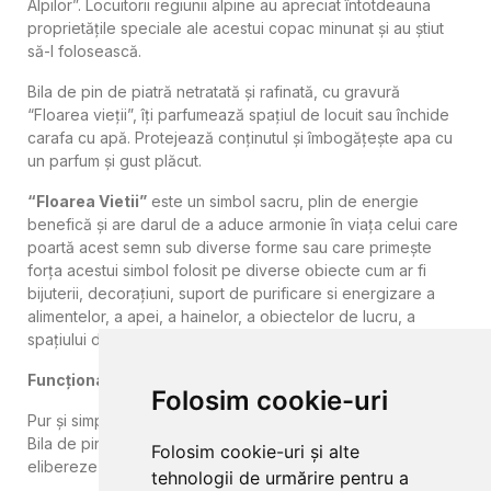
Alpilor”. Locuitorii regiunii alpine au apreciat întotdeauna
proprietățile speciale ale acestui copac minunat și au știut
să-l folosească.
Bila de pin de piatră netratată și rafinată, cu gravură
“Floarea vieții”, îți parfumează spațiul de locuit sau închide
carafa cu apă. Protejează conținutul și îmbogățește apa cu
un parfum și gust plăcut.
“Floarea Vietii”
este un simbol sacru, plin de energie
benefică și are darul de a aduce armonie în viața celui care
poartă acest semn sub diverse forme sau care primește
forța acestui simbol folosit pe diverse obiecte cum ar fi
bijuterii, decorațiuni, suport de purificare si energizare a
alimentelor, a apei, a hainelor, a obiectelor de lucru, a
spațiului de locuit.
Funcționalitate:
Folosim cookie-uri
Pur și simplu așezați bila de piatră pe carafa umplută cu apă.
Bila de pin nu trebuie să atingă apa, urmând ca ea să își
Folosim cookie-uri și alte
elibereze minunatul parfum în apă:
tehnologii de urmărire pentru a